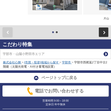
片山
前
こだわり特集
宇部市・山陽小野田市エリア
株式会社心輝
>
(売買・投資)地域から探す
>
宇部市
>
宇部市西梶返2丁目中古2
階建（太陽光発電・AI付き蓄電池設置）
ページトップに戻る
電話でお問い合わせする
営業時間:9:00～18:00
定休日:年中無休