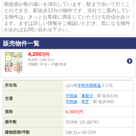
開放感が格の違いを演出しています。駅まで歩いて行くこ
とのできる、駅徒歩12分の物件です。当社でご案内してい
る物件は、きっとお客様に満足していただける自信があり
ます。まずは詳しい情報をご確認いただき、気になる物件
があればお問い合わせ下さい。
販売物件一覧
4,200
万
円
4LDK / 146.31㎡
2階建 / 中古一戸建/木造
所在地
山口県
宇部市
西梶返
２丁目
宇部線
「
東新川
」駅 徒歩12分
交通
宇部線
「
琴芝
」駅 徒歩16分
価格
4,200万円
築年数
2019年 1月 (築7年)
建物面積/坪数
146.31㎡/44.25坪