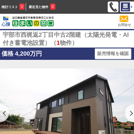
0
0
検討リスト
最近見た物件
お問合せ
宇部市西梶返2丁目中古2階建（太陽光発電・AI
付き蓄電池設置）（
1
物件）
価格
4,200万円
販売情報を確認