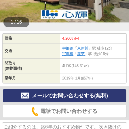
1 / 16
価格
4,200万円
宇部線
「
東新川
」駅 徒歩12分
交通
宇部線
「
琴芝
」駅 徒歩16分
間取り
4LDK(146.31㎡)
(建物面積)
築年月
2019年 1月(築7年)
メールでお問い合わせする(無料)
電話でお問い合わせする
ご紹介するのは、築6年のおすすめ物件です。吹き抜けの