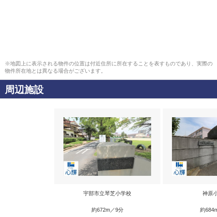
※地図上に表示される物件の位置は付近住所に所在することを表すものであり、実際の
物件所在地とは異なる場合がございます。
周辺施設
宇部市立琴芝小学校
神原
約672m／9分
約684