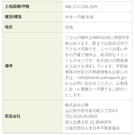
土地面積/坪数
480.17㎡/145.25坪
種別/構造
中古一戸建/木造
地目
宅地
こちらの物件は480m以内に神原中学
校があります。駅までは徒歩12分で
アクセス可能です。ニーズの高い中
古の戸建て物件は、経済的なメリッ
トも大きいです。吹き抜けの開放感
備考
が上品さを演出しています。宇部線
東新川付近の不動産情報をお探しの
方は、<info@shinki-yamaguchi.jp>
からお問い合わせください。お客様
に合った素敵な一戸建てをご紹介い
たします。
株式会社心輝
山口県宇部市新天町２丁目4-5
取扱会社
TEL:0120-45-0503
国土交通大臣 (2) 第9426号
公益社団法人全日本不動産協会