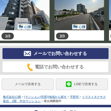
1/3
2/3
メールでお問い合わせする
電話でお問い合わせする
メールで共有する
LINEで共有する
株式会社心輝
>
(マンション(売買))地域から探す
>
宇部市
>
トラストネクサス
黒石 2階 中古マンション
>
過去掲載物件