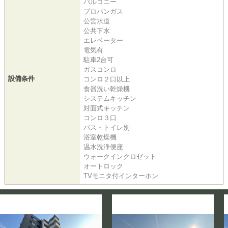
バルコニー
プロパンガス
公営水道
公共下水
エレベーター
電気有
駐車2台可
ガスコンロ
設備条件
コンロ２口以上
食器洗い乾燥機
システムキッチン
対面式キッチン
コンロ３口
バス・トイレ別
浴室乾燥機
温水洗浄便座
ウォークインクロゼット
オートロック
TVモニタ付インターホン