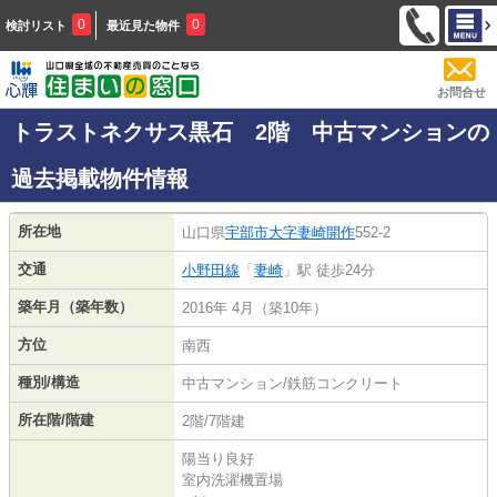
0
0
検討リスト
最近見た物件
お問合せ
トラストネクサス黒石 2階 中古マンションの
過去掲載物件情報
所在地
山口県
宇部市
大字妻崎開作
552-2
交通
小野田線
「
妻崎
」駅 徒歩24分
築年月（築年数）
2016年 4月（築10年）
方位
南西
種別/構造
中古マンション/鉄筋コンクリート
所在階/階建
2階/7階建
陽当り良好
室内洗濯機置場