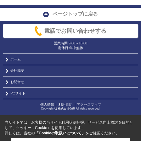
広く物件を扱っている地域密着型の不動産会社です。
不動産事業を展開する中で
ページトップに戻る
多くの方々が共通して抱える「悩み」「疑問」「要求」に対し真摯
に向き合い丁寧に解決して参りました。
電話でお問い合わせする
結果、
営業時間:9:00～18:00
独自のサービスや販売特典を提供させて頂くことでお客様にとって
定休日:年中無休
最適な購入サポートが出来る体制が出来て参りました。
今後はこの独自ノウハウを全国に広げ、多くのお客様の不動産選び
ホーム
に貢献出来ればと思います。
会社概要
新築住宅・中古住宅・マンション・土地 それぞれのお悩みがある
お問合せ
かと思います。
PCサイト
「住まいの窓口」株式会社心輝の目標は、多くの方々、多くの家族
の笑顔を見ること。
個人情報
｜
利用規約
｜
アクセスマップ
Copyright(c) 株式会社心輝 All rights reserved.
そのために、単に住宅を販売・買取・管理・リフォームするのでは
なく、
当サイトでは、お客様の当サイト利用状況把握、サービス向上検討を目的と
不動産に関するコンサルティング（アドバイス）ができる不動産会
して、クッキー（Cookie）を使用しています。
社を目指し、
詳しくは、当社の
「Cookieの取扱いについて」
をご確認ください。
日々邁進していきたいと思います。