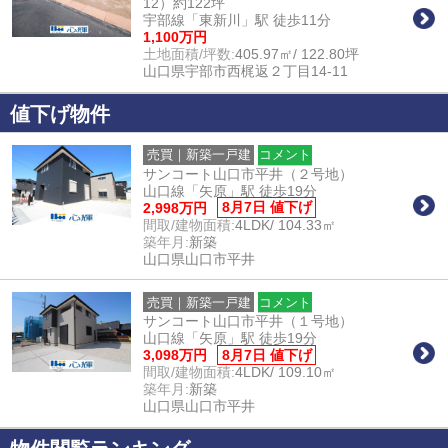
12）約122坪
宇部線「東新川」駅 徒歩11分
1,100万円
土地面積/坪数:
405.97㎡/ 122.80坪
山口県宇部市西梶返２丁目14-11
値下げ物件
売買｜新築一戸建
コメント
サンコート山口市平井（２号地）
山口線「矢原」駅 徒歩19分
2,998万円
8月7日 値下げ
間取/建物面積:
4LDK/ 104.33㎡
築年月:
新築
山口県山口市平井
売買｜新築一戸建
コメント
サンコート山口市平井（１号地）
山口線「矢原」駅 徒歩19分
3,098万円
8月7日 値下げ
間取/建物面積:
4LDK/ 109.10㎡
築年月:
新築
山口県山口市平井