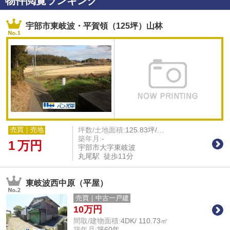
物件閲覧ランキング
宇部市東岐波・平賀領（125坪）山林
坪数/土地面積:
125.83坪/ 416.00㎡
売買｜売地
築年月:
-
1
万円
宇部市大字東岐波
丸尾駅 徒歩11分
東岐波西中原（平屋）
売買｜中古一戸建
10
万円
間取/建物面積:
4DK/ 110.73㎡
築年月:
築60年