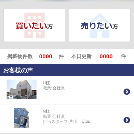
0000
0000
掲載物件数
件
本日更新
件
お客様の声
U様
職業:
会社員
N様
職業:
会社員
担当スタッフ:
片山 治幸