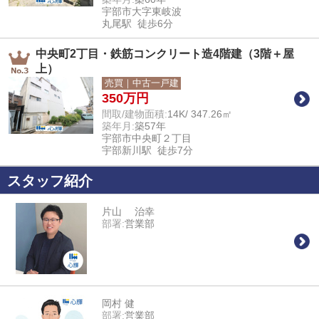
宇部市大字東岐波
丸尾駅 徒歩6分
中央町2丁目・鉄筋コンクリート造4階建（3階＋屋
上）
売買｜中古一戸建
350
万円
間取/建物面積:
14K/ 347.26㎡
築年月:
築57年
宇部市中央町２丁目
宇部新川駅 徒歩7分
スタッフ紹介
片山 治幸
部署:
営業部
岡村 健
部署:
営業部