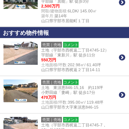
宇部線「居能」駅 徒歩3分
2,500万円
間取/建物面積:
6LDK/ 145.00㎡
築年月:
築14年
山口県宇部市居能町１丁目
おすすめ物件情報
売買｜売地
コメント
土地（宇部市西梶返二丁目4745-12）
宇部線「東新川」駅 徒歩11分
550万円
土地面積/坪数:
202.98㎡/ 61.40坪
山口県宇部市西梶返２丁目14-11
売買｜売地
コメント
土地 東須恵846-15,16 約119坪
小野田線「妻崎」駅 徒歩17分
470万円
土地面積/坪数:
395.00㎡/ 119.48坪
山口県宇部市大字東須恵846-15
売買｜売地
コメント
土地（宇部市西梶返二丁目4745-7，