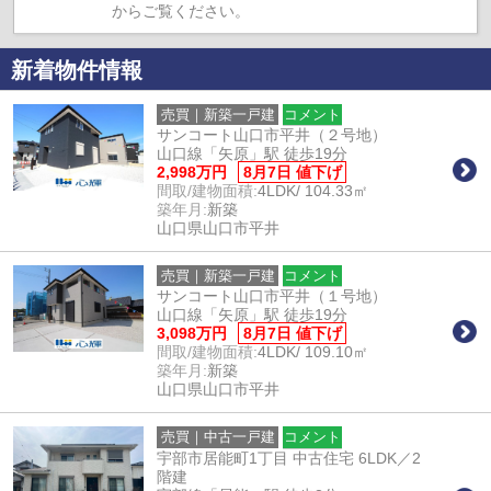
からご覧ください。
新着物件情報
売買｜新築一戸建
コメント
サンコート山口市平井（２号地）
山口線「矢原」駅 徒歩19分
2,998万円
8月7日 値下げ
間取/建物面積:
4LDK/ 104.33㎡
築年月:
新築
山口県山口市平井
売買｜新築一戸建
コメント
サンコート山口市平井（１号地）
山口線「矢原」駅 徒歩19分
3,098万円
8月7日 値下げ
間取/建物面積:
4LDK/ 109.10㎡
築年月:
新築
山口県山口市平井
売買｜中古一戸建
コメント
宇部市居能町1丁目 中古住宅 6LDK／2
階建