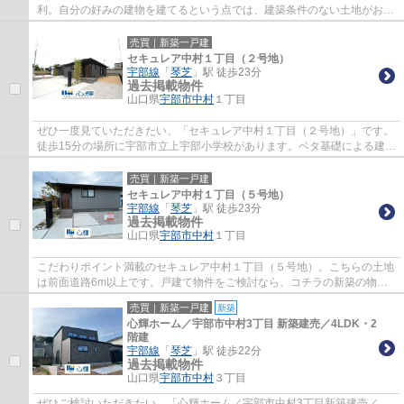
利。自分の好みの建物を建てるという点では、建築条件のない土地がおす
すめです。土地購入をお考えの方、コチラの...
売買｜新築一戸建
セキュレア中村１丁目（２号地）
宇部線
「
琴芝
」駅 徒歩23分
過去掲載物件
山口県
宇部市
中村
１丁目
ぜひ一度見ていただきたい、「セキュレア中村１丁目（２号地）」です。
徒歩15分の場所に宇部市立上宇部小学校があります。ベタ基礎による建築
の為、床下からの嫌な湿気も気になりませ...
売買｜新築一戸建
セキュレア中村１丁目（５号地）
宇部線
「
琴芝
」駅 徒歩23分
過去掲載物件
山口県
宇部市
中村
１丁目
こだわりポイント満載のセキュレア中村１丁目（５号地）。こちらの土地
は前面道路6m以上です。戸建て物件をご検討なら、コチラの新築の物件
をご覧ください。築2年以内の築浅物件です。...
売買｜新築一戸建
新築
心輝ホーム／宇部市中村3丁目 新築建売／4LDK・2
階建
宇部線
「
琴芝
」駅 徒歩22分
過去掲載物件
山口県
宇部市
中村
３丁目
ぜひご検討いただきたい、「心輝ホーム／宇部市中村3丁目新築建売／