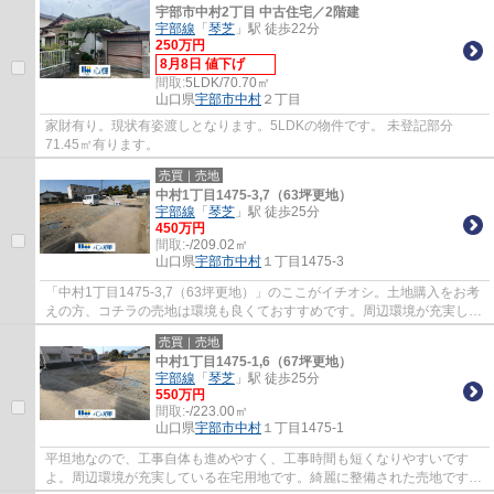
宇部市中村2丁目 中古住宅／2階建
宇部線
「
琴芝
」駅 徒歩22分
250万円
8月8日 値下げ
間取:
5LDK/70.70㎡
山口県
宇部市
中村
２丁目
家財有り。現状有姿渡しとなります。5LDKの物件です。 未登記部分
71.45㎡有ります。
売買｜売地
中村1丁目1475-3,7（63坪更地）
宇部線
「
琴芝
」駅 徒歩25分
450万円
間取:
-/209.02㎡
山口県
宇部市
中村
１丁目1475-3
「中村1丁目1475-3,7（63坪更地）」のここがイチオシ。土地購入をお考
えの方、コチラの売地は環境も良くておすすめです。周辺環境が充実して
いる在宅用地です。建築条件がないので、自...
売買｜売地
中村1丁目1475-1,6（67坪更地）
宇部線
「
琴芝
」駅 徒歩25分
550万円
間取:
-/223.00㎡
山口県
宇部市
中村
１丁目1475-1
平坦地なので、工事自体も進めやすく、工事時間も短くなりやすいです
よ。周辺環境が充実している在宅用地です。綺麗に整備された売地ですの