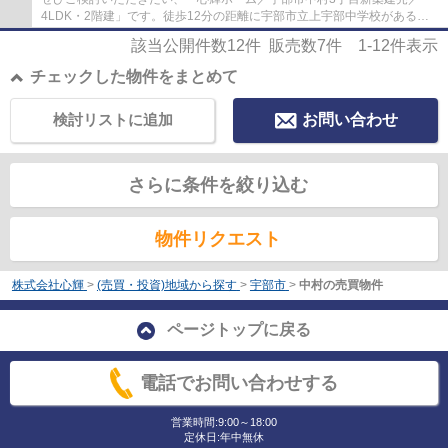
4LDK・2階建」です。徒歩12分の距離に宇部市立上宇部中学校があるの
も魅力。こちらは清潔感のある新築戸建て物件で...
該当公開件数
12
件 販売数
7
件
1-12
件表示
チェックした物件をまとめて
検討リストに追加
お問い合わせ
さらに条件を絞り込む
物件リクエスト
株式会社心輝
>
(売買・投資)地域から探す
>
宇部市
>
中村の売買物件
ページトップに戻る
電話でお問い合わせする
営業時間:9:00～18:00
定休日:年中無休