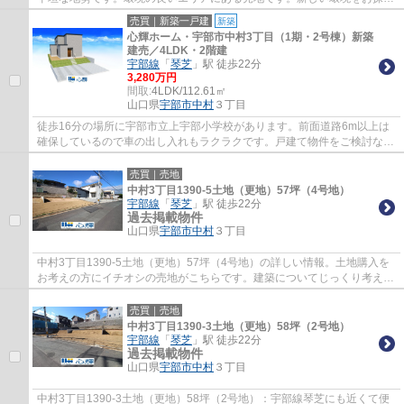
なら、まずは宇部市エリアまで探しません...
売買｜新築一戸建
新築
心輝ホーム・宇部市中村3丁目（1期・2号棟）新築
建売／4LDK・2階建
宇部線
「
琴芝
」駅 徒歩22分
3,280万円
間取:
4LDK/112.61㎡
山口県
宇部市
中村
３丁目
徒歩16分の場所に宇部市立上宇部小学校があります。前面道路6m以上は
確保しているので車の出し入れもラクラクです。戸建て物件をご検討な
ら、コチラの新築の物件をご覧ください。心輝...
売買｜売地
中村3丁目1390-5土地（更地）57坪（4号地）
宇部線
「
琴芝
」駅 徒歩22分
過去掲載物件
山口県
宇部市
中村
３丁目
中村3丁目1390-5土地（更地）57坪（4号地）の詳しい情報。土地購入を
お考えの方にイチオシの売地がこちらです。建築についてじっくり考えら
れるというメリットのある建築条件なし。周...
売買｜売地
中村3丁目1390-3土地（更地）58坪（2号地）
宇部線
「
琴芝
」駅 徒歩22分
過去掲載物件
山口県
宇部市
中村
３丁目
中村3丁目1390-3土地（更地）58坪（2号地）：宇部線琴芝にも近くて便