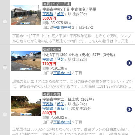
で、面倒な手入れなど必要ありません。土地...
売買｜中古一戸建
宇部市中村2丁目 中古住宅／平屋
宇部線
「
琴芝
」駅 徒歩23分
550万円
間取:
3DK/75.69㎡
山口県
宇部市
中村
２丁目2-17-2
宇部市中村2丁目 中古住宅／平屋：宇部線琴芝駅にも近くて便利。シンプ
ルな造りながら趣のある平屋建ての物件です。こちらの物件は中古戸建物
件です。
売買｜売地
中村3丁目1390-4土地（更地）57坪（3号地）
宇部線
「
琴芝
」駅 徒歩22分
710万円
間取:
-/191.38㎡
山口県
宇部市
中村
３丁目
環境の良いエリアにある売地です。自分の好みの建物を建てるという点で
は、建築条件のない土地がおすすめです。土地面積は191.38㎡(実測)あり
ます。新天地宇部市での土地購入をお考え...
売買｜売地
宇部市中村二丁目土地（168坪）
宇部線
「
琴芝
」駅 徒歩24分
宇部線
「
東新川
」駅 徒歩29分
800万円
間取:
-/556.82㎡
山口県
宇部市
中村
２丁目
土地面積は556.82㎡(公簿)となっています。建築プランの自由度が高い、
平坦な地勢です。環境の良いエリアにある売地です。新しい環境をお探し