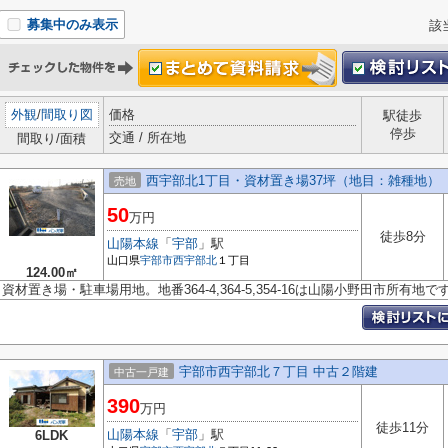
募集中のみ表示
該
外観
/
間取り図
価格
駅徒歩
停歩
交通 / 所在地
間取り/面積
西宇部北1丁目・資材置き場37坪（地目：雑種地）
売地
50
万円
徒歩8分
山陽本線
「
宇部
」駅
山口県
宇部市
西宇部北
１丁目
124.00㎡
資材置き場・駐車場用地。地番364-4,364-5,354-16は山陽小野田市所有地で
宇部市西宇部北７丁目 中古２階建
中古一戸建
390
万円
徒歩11分
山陽本線
「
宇部
」駅
6LDK