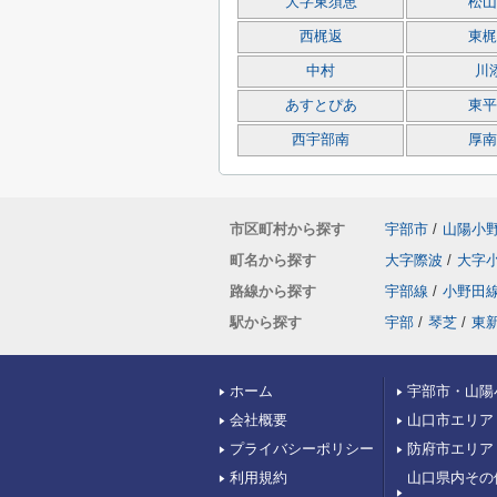
大字東須恵
松山
西梶返
東梶
中村
川
あすとぴあ
東平
西宇部南
厚南
市区町村から探す
宇部市
/
山陽小
町名から探す
大字際波
/
大字
路線から探す
宇部線
/
小野田
駅から探す
宇部
/
琴芝
/
東
ホーム
宇部市・山陽
会社概要
山口市エリア
プライバシーポリシー
防府市エリア
利用規約
山口県内その