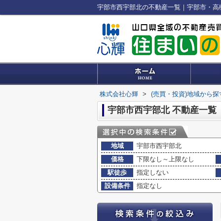
宇部市西宇部北の不動産一覧｜宇部市・高
株式会社心輝
>
(売買・投資)地域から探
宇部市西宇部北 不動産一覧
地域
宇部市西宇部北
価格
下限なし～上限なし
駅徒歩
指定しない
設備条件
指定なし