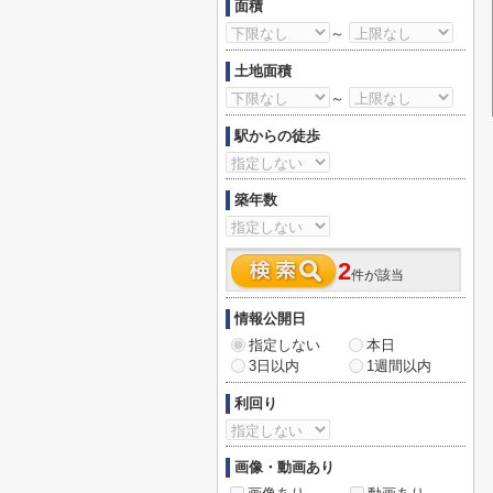
面積
～
土地面積
～
駅からの徒歩
築年数
2
件が該当
情報公開日
指定しない
本日
3日以内
1週間以内
利回り
画像・動画あり