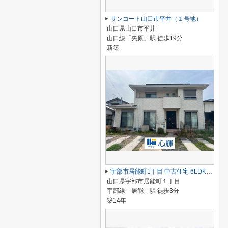
サンコート山口市平井（１号地）
山口県山口市平井
山口線「矢原」駅 徒歩19分
新築
宇部市居能町1丁目 中古住宅 6LDK／2階建
山口県宇部市居能町１丁目
宇部線「居能」駅 徒歩3分
築14年