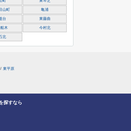
松町
東琴芝
目山町
亀浦
盤台
東藤曲
字船木
今村北
石北
/
東平原
を探すなら