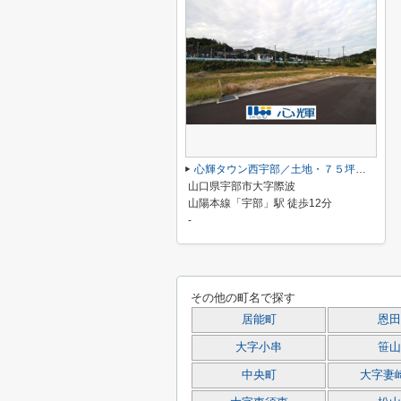
心輝タウン西宇部／土地・７５坪（９号地）
山口県宇部市大字際波
山陽本線「宇部」駅 徒歩12分
-
その他の町名で探す
居能町
恩田
大字小串
笹山
中央町
大字妻