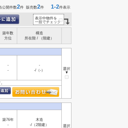
2
2
1-2
当公開件数
件 販売数
件
件表示
表示中物件を
一括でチェック
築年数
構造
方位
所在階 / （階建）
-
-
選択
-
-/（-）
▼
す。
築76年
木造
-
-/（2階建）
選択