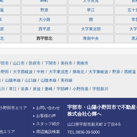
町
岬町
大字吉見
若
返
野原
草江
五十
添
大小路
開
常
原
西平原
大字東吉部
大
北
西宇部北
厚南中央
黒
野田市
/
山口市
/
防府市
/
下関市
/
美祢市
/
周南市
小野田
/
大字西岐波
/
中村
/
大字東須恵
/
厚南北
/
大字東岐波
/
野原
/
西梶返
線
/
山陽本線
/
山口線
/
山陰本線
/
美祢線
新川
/
草江
/
岩鼻
/
床波
/
妻崎
/
宇部岬
/
小野田港
/
宇部新川
宇部市・山陽小野田市で不動産
小野田市エリア
お問い合わせ
株式会社心輝へ
お客様の声
スタッフ紹介
山口県宇部市新天町２丁目4-5
他エリア
周辺施設検索
TEL:0836-39-5000