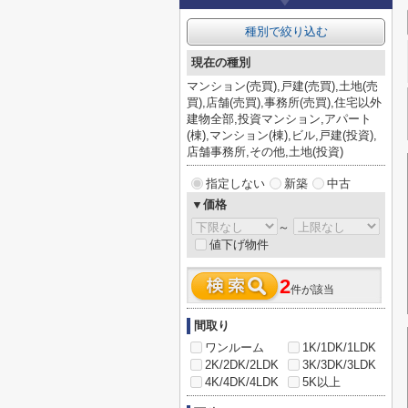
種別で絞り込む
現在の種別
マンション(売買),戸建(売買),土地(売
買),店舗(売買),事務所(売買),住宅以外
建物全部,投資マンション,アパート
(棟),マンション(棟),ビル,戸建(投資),
店舗事務所,その他,土地(投資)
指定しない
新築
中古
▼価格
～
値下げ物件
2
件が該当
間取り
ワンルーム
1K/1DK/1LDK
2K/2DK/2LDK
3K/3DK/3LDK
4K/4DK/4LDK
5K以上