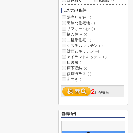
画像あり
動画あり
こだわり条件
陽当り良好
(-)
閑静な住宅地
(-)
リフォーム済
(-)
輸入住宅
(-)
二世帯住宅
(-)
システムキッチン
(-)
対面式キッチン
(-)
アイランドキッチン
(-)
床暖房
(-)
床下収納
(-)
複層ガラス
(-)
南向き
(-)
2
件が該当
新着物件