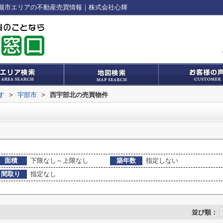
槻市エリアの不動産売買情報｜株式会社心輝
す
>
宇部市
>
西宇部北の売買物件
面積
下限なし～上限なし
築年数
指定しない
間取り
指定なし
並び順：