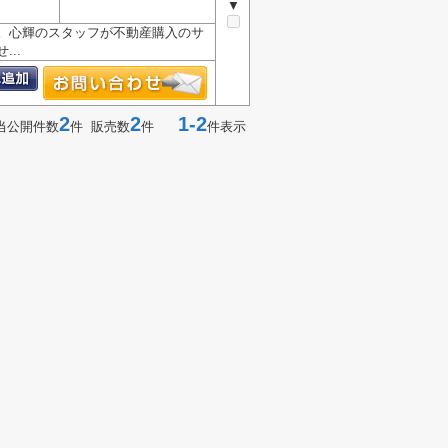
▼
す。心輝のスタッフが不動産購入のサ
..
2
2
1-2
当公開件数
件 販売数
件
件表示