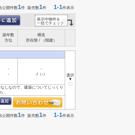
1
1
1-1
当公開件数
件 販売数
件
件表示
表示中物件を
一括でチェック
築年数
構造
方位
所在階 / （階建）
-
-
-
-/（-）
選択
▼
件なしなので、建築についてじっくり
..
1
1
1-1
当公開件数
件 販売数
件
件表示