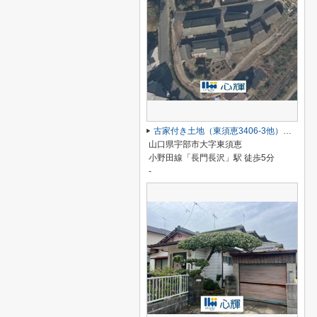
古家付き土地（東須恵3406-3他）約776坪・現況渡し
山口県宇部市大字東須恵
小野田線「長門長沢」駅 徒歩5分
-