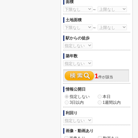
面積
～
土地面積
～
駅からの徒歩
築年数
1
件が該当
情報公開日
指定しない
本日
3日以内
1週間以内
利回り
画像・動画あり