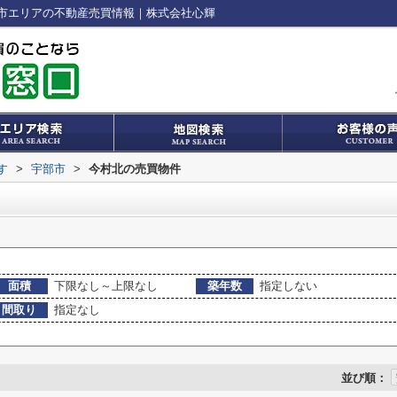
市エリアの不動産売買情報｜株式会社心輝
す
>
宇部市
>
今村北の売買物件
面積
下限なし～上限なし
築年数
指定しない
間取り
指定なし
並び順：