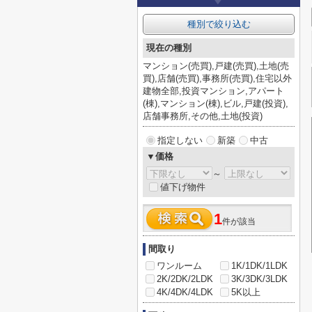
種別で絞り込む
現在の種別
マンション(売買),戸建(売買),土地(売
買),店舗(売買),事務所(売買),住宅以外
建物全部,投資マンション,アパート
(棟),マンション(棟),ビル,戸建(投資),
店舗事務所,その他,土地(投資)
指定しない
新築
中古
▼価格
～
値下げ物件
1
件が該当
間取り
ワンルーム
1K/1DK/1LDK
2K/2DK/2LDK
3K/3DK/3LDK
4K/4DK/4LDK
5K以上