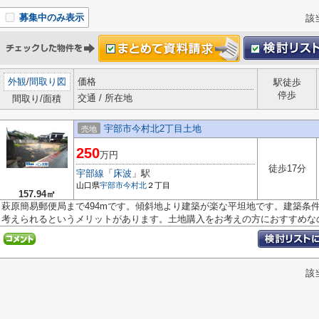
募集中のみ表示
該
外観
/
間取り図
価格
駅徒歩
停歩
交通 / 所在地
間取り/面積
宇部市今村北2丁目土地
売地
250
万円
徒歩17分
宇部線
「
床波
」駅
山口県
宇部市
今村北
２丁目
157.94㎡
萩原簡易郵便局まで494mです。傾斜地より建築が楽な平坦地です。建築条
考えられるというメリットがあります。土地購入をお考えの方におすすめなの.
該