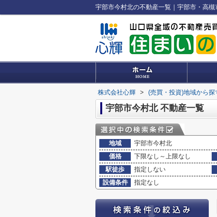
宇部市今村北の不動産一覧｜宇部市・高槻
株式会社心輝
>
(売買・投資)地域から探
宇部市今村北 不動産一覧
地域
宇部市今村北
価格
下限なし～上限なし
駅徒歩
指定しない
設備条件
指定なし