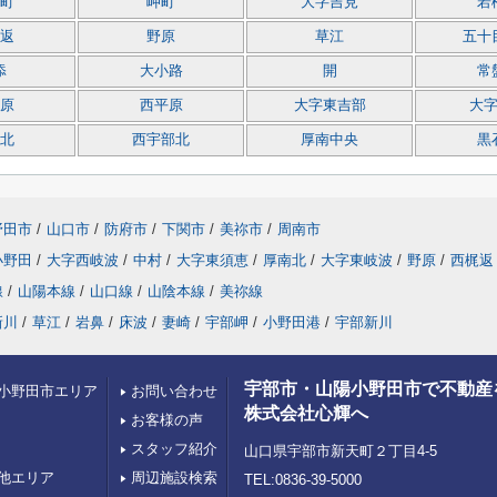
町
岬町
大字吉見
若
返
野原
草江
五十
添
大小路
開
常
原
西平原
大字東吉部
大
北
西宇部北
厚南中央
黒
野田市
/
山口市
/
防府市
/
下関市
/
美祢市
/
周南市
小野田
/
大字西岐波
/
中村
/
大字東須恵
/
厚南北
/
大字東岐波
/
野原
/
西梶返
線
/
山陽本線
/
山口線
/
山陰本線
/
美祢線
新川
/
草江
/
岩鼻
/
床波
/
妻崎
/
宇部岬
/
小野田港
/
宇部新川
宇部市・山陽小野田市で不動産
小野田市エリア
お問い合わせ
株式会社心輝へ
お客様の声
スタッフ紹介
山口県宇部市新天町２丁目4-5
他エリア
周辺施設検索
TEL:0836-39-5000