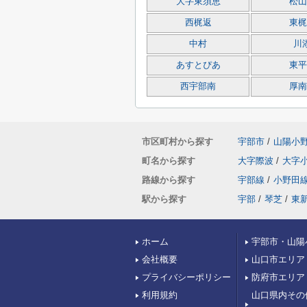
大字東須恵
松山
西梶返
東梶
中村
川
あすとぴあ
東平
西宇部南
厚南
市区町村から探す
宇部市
/
山陽小
町名から探す
大字際波
/
大字
路線から探す
宇部線
/
小野田
駅から探す
宇部
/
琴芝
/
東
ホーム
宇部市・山陽
会社概要
山口市エリア
プライバシーポリシー
防府市エリア
利用規約
山口県内その