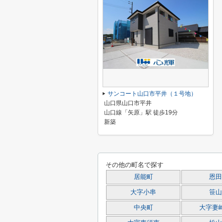
サンコート山口市平井（１号地）
山口県山口市平井
山口線「矢原」駅 徒歩19分
新築
その他の町名で探す
居能町
恩田
大字小串
笹山
中央町
大字妻