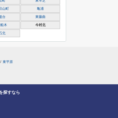
松町
東琴芝
目山町
亀浦
盤台
東藤曲
字船木
今村北
石北
/
東平原
を探すなら