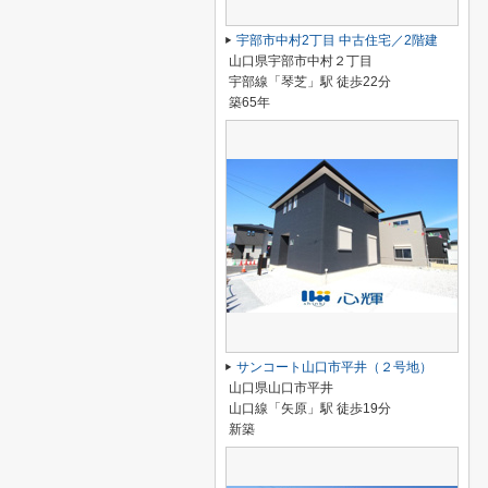
宇部市中村2丁目 中古住宅／2階建
山口県宇部市中村２丁目
宇部線「琴芝」駅 徒歩22分
築65年
サンコート山口市平井（２号地）
山口県山口市平井
山口線「矢原」駅 徒歩19分
新築