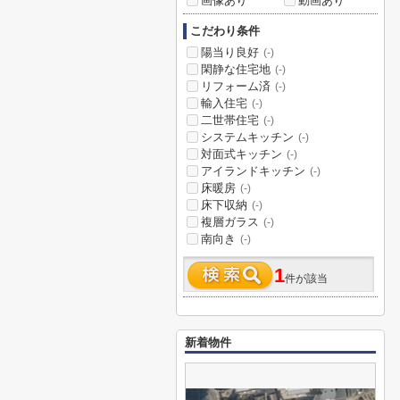
画像あり
動画あり
こだわり条件
陽当り良好
(-)
閑静な住宅地
(-)
リフォーム済
(-)
輸入住宅
(-)
二世帯住宅
(-)
システムキッチン
(-)
対面式キッチン
(-)
アイランドキッチン
(-)
床暖房
(-)
床下収納
(-)
複層ガラス
(-)
南向き
(-)
1
件が該当
新着物件