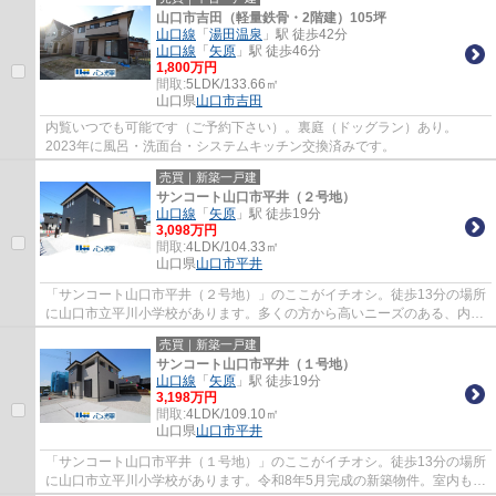
山口市吉田（軽量鉄骨・2階建）105坪
山口線
「
湯田温泉
」駅 徒歩42分
山口線
「
矢原
」駅 徒歩46分
1,800万円
間取:
5LDK/133.66㎡
山口県
山口市
吉田
内覧いつでも可能です（ご予約下さい）。裏庭（ドッグラン）あり。
2023年に風呂・洗面台・システムキッチン交換済みです。
売買｜新築一戸建
サンコート山口市平井（２号地）
山口線
「
矢原
」駅 徒歩19分
3,098万円
間取:
4LDK/104.33㎡
山口県
山口市
平井
「サンコート山口市平井（２号地）」のここがイチオシ。徒歩13分の場所
に山口市立平川小学校があります。多くの方から高いニーズのある、内装
もピカピカの新築戸建ての物件です。利便...
売買｜新築一戸建
サンコート山口市平井（１号地）
山口線
「
矢原
」駅 徒歩19分
3,198万円
間取:
4LDK/109.10㎡
山口県
山口市
平井
「サンコート山口市平井（１号地）」のここがイチオシ。徒歩13分の場所
に山口市立平川小学校があります。令和8年5月完成の新築物件。室内も