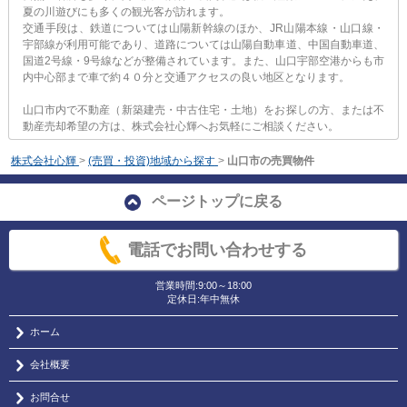
夏の川遊びにも多くの観光客が訪れます。
交通手段は、鉄道については山陽新幹線のほか、JR山陽本線・山口線・
宇部線が利用可能であり、道路については山陽自動車道、中国自動車道、
国道2号線・9号線などが整備されています。また、山口宇部空港からも市
内中心部まで車で約４０分と交通アクセスの良い地区となります。
山口市内で不動産（新築建売・中古住宅・土地）をお探しの方、または不
動産売却希望の方は、株式会社心輝へお気軽にご相談ください。
株式会社心輝
>
(売買・投資)地域から探す
>
山口市の売買物件
ページトップに戻る
電話でお問い合わせする
営業時間:9:00～18:00
定休日:年中無休
ホーム
会社概要
お問合せ