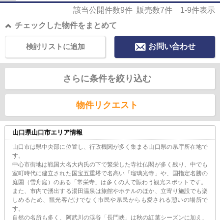
分好みに変更可能です。ベタ基礎による建...
該当公開件数
9
件 販売数
7
件
1-9
件表示
チェックした物件をまとめて
検討リストに追加
お問い合わせ
さらに条件を絞り込む
物件リクエスト
山口県山口市エリア情報
山口市は県中央部に位置し、行政機関が多く集まる山口県の県庁所在地で
す。
中心市街地は戦国大名大内氏の下で繁栄した寺社仏閣が多く残り、中でも
室町時代に建立された国宝五重塔で名高い「瑠璃光寺」や、国指定名勝の
庭園（雪舟庭）のある「常栄寺」は多くの人で賑わう観光スポットです。
また、市内で湧出する湯田温泉は旅館やホテルのほか、立寄り施設でも楽
しめるため、観光客だけでなく市民や県民からも愛される憩いの場所で
す。
自然の名所も多く、阿武川の渓谷「長門峡」は秋の紅葉シーズンに加え、