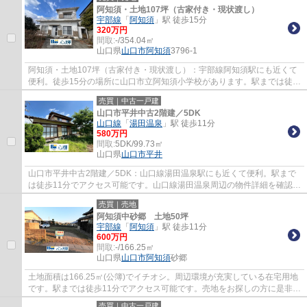
阿知須・土地107坪（古家付き・現状渡し）
宇部線
「
阿知須
」駅 徒歩15分
320万円
間取:
-/354.04㎡
山口県
山口市
阿知須
3796-1
阿知須・土地107坪（古家付き・現状渡し）：宇部線阿知須駅にも近くて
便利。徒歩15分の場所に山口市立阿知須小学校があります。駅までは徒歩
15分でアクセス可能です。周辺環境も良好な...
売買｜中古一戸建
山口市平井中古2階建／5DK
山口線
「
湯田温泉
」駅 徒歩11分
580万円
間取:
5DK/99.73㎡
山口県
山口市
平井
山口市平井中古2階建／5DK：山口線湯田温泉駅にも近くて便利。駅まで
は徒歩11分でアクセス可能です。山口線湯田温泉周辺の物件詳細を確認す
るのであれば、豊富な不動産情報を取り扱う...
売買｜売地
阿知須中砂郷 土地50坪
宇部線
「
阿知須
」駅 徒歩11分
600万円
間取:
-/166.25㎡
山口県
山口市
阿知須
砂郷
土地面積は166.25㎡(公簿)でイチオシ。周辺環境が充実している在宅用地
です。駅までは徒歩11分でアクセス可能です。売地をお探しの方に是非見
て頂きたいイチオシの土地です。山口市で...
売買｜中古一戸建