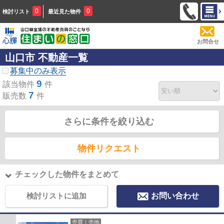
0
0
検討リスト
最近見た物件
お問合せ
山口市 不動産一覧
募集中のみ表示
9
該当物件
件
7
販売数
件
さらに条件を絞り込む
物件リクエスト
チェックした物件をまとめて
検討リストに追加
お問い合わせ
売買｜売地