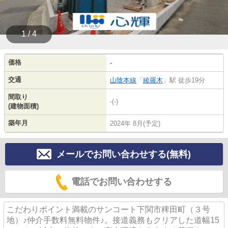
1 / 4
価格
-
交通
山陰本線
「
綾羅木
」駅 徒歩19分
間取り
-(-)
(建物面積)
築年月
2024年 8月(予定)
メールでお問い合わせする(無料)
電話でお問い合わせする
こだわりポイント満載のサンコート下関市稗田町（３号
地）♪仲介手数料無料物件♪。接道義務もクリアした道幅15