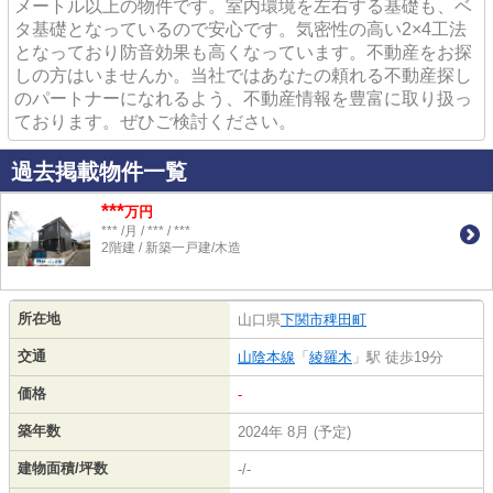
メートル以上の物件です。室内環境を左右する基礎も、ベ
タ基礎となっているので安心です。気密性の高い2×4工法
となっており防音効果も高くなっています。不動産をお探
しの方はいませんか。当社ではあなたの頼れる不動産探し
のパートナーになれるよう、不動産情報を豊富に取り扱っ
ております。ぜひご検討ください。
過去掲載物件一覧
***
万円
*** /月 / *** / ***
2階建 / 新築一戸建/木造
所在地
山口県
下関市
稗田町
交通
山陰本線
「
綾羅木
」駅 徒歩19分
価格
-
築年数
2024年 8月 (予定)
建物面積/坪数
-/-