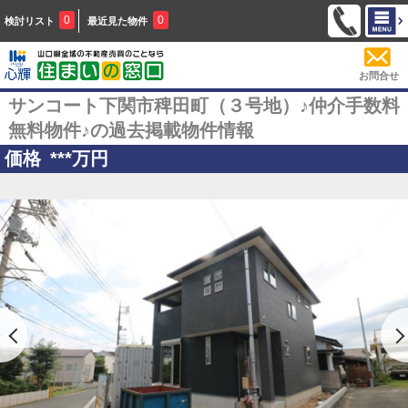
0
0
検討リスト
最近見た物件
お問合せ
サンコート下関市稗田町（３号地）♪仲介手数料
無料物件♪の過去掲載物件情報
価格
***
万円