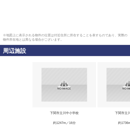
※地図上に表示される物件の位置は付近住所に所在することを表すものであり、実際の
物件所在地とは異なる場合がございます。
周辺施設
下関市立川中小学校
下関市立
約1247m／16分
約1736