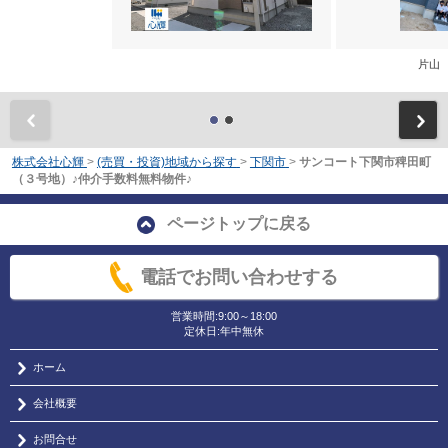
片山
前
株式会社心輝
>
(売買・投資)地域から探す
>
下関市
>
サンコート下関市稗田町
（３号地）♪仲介手数料無料物件♪
ページトップに戻る
電話でお問い合わせする
営業時間:9:00～18:00
定休日:年中無休
ホーム
会社概要
お問合せ