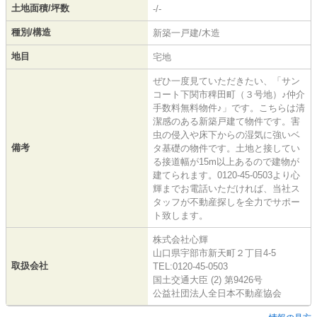
土地面積/坪数
-/-
種別/構造
新築一戸建/木造
地目
宅地
ぜひ一度見ていただきたい、「サン
コート下関市稗田町（３号地）♪仲介
手数料無料物件♪」です。こちらは清
潔感のある新築戸建て物件です。害
虫の侵入や床下からの湿気に強いベ
備考
タ基礎の物件です。土地と接してい
る接道幅が15m以上あるので建物が
建てられます。0120-45-0503より心
輝までお電話いただければ、当社ス
タッフが不動産探しを全力でサポー
ト致します。
株式会社心輝
山口県宇部市新天町２丁目4-5
取扱会社
TEL:0120-45-0503
国土交通大臣 (2) 第9426号
公益社団法人全日本不動産協会