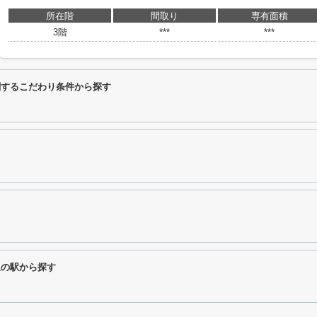
所在階
間取り
専有面積
3階
***
***
関するこだわり条件から探す
辺の駅から探す