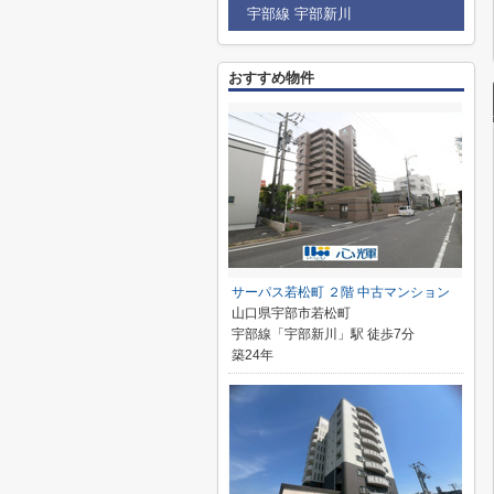
宇部線 宇部新川
おすすめ物件
サーパス若松町 ２階 中古マンション
山口県宇部市若松町
宇部線「宇部新川」駅 徒歩7分
築24年