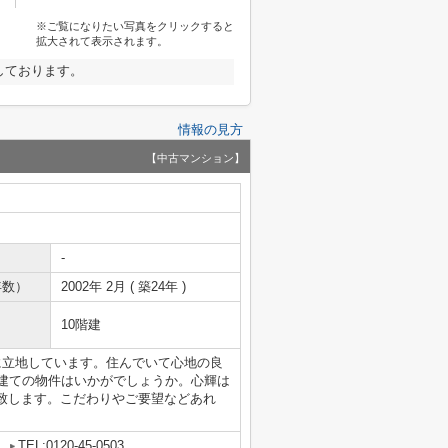
※ご覧になりたい写真をクリックすると
拡大されて表示されます。
しております。
情報の見方
【中古マンション】
-
年数）
2002年 2月 ( 築24年 )
10階建
に立地しています。住んでいて心地の良
階建ての物件はいかがでしょうか。心輝は
致します。こだわりやご要望などあれ
5
TEL:0120-45-0503