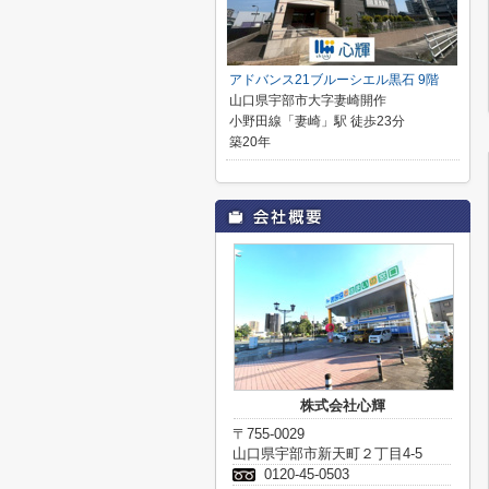
アドバンス21ブルーシエル黒石 9階
山口県宇部市大字妻崎開作
小野田線「妻崎」駅 徒歩23分
築20年
株式会社心輝
〒755-0029
山口県宇部市新天町２丁目4-5
0120-45-0503