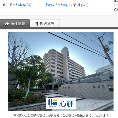
築
山口県
宇部市
若松町
宇部線
「
宇部新川
」駅 徒歩7分
1
鉄
物件情報
周辺施設
※写真や図と実際の現状とが異なる場合は現状を優先させていただきます