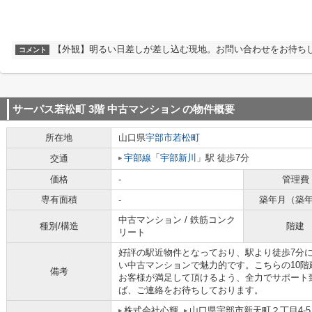
【外観】明るい日差しが差し込む現地。お問い合わせをお待ち
コメント
サーパス若松町 3階 中古マンション
の物件概要
所在地
山口県
宇部市
若松町
宇部線
「
宇部新川
」駅 徒歩7分
交通
価格
-
管理費
専有面積
-
築年月（築
中古マンション / 鉄筋コンク
種別/構造
階建
リート
好評の駅近物件となっており、駅より徒歩7分
い中古マンションで魅力的です。こちらの10
備考
お客様が満足して頂けるよう、全力でサポート
ば、ご連絡をお待ちしております。
株式会社心輝
山口県宇部市新天町２丁目4-