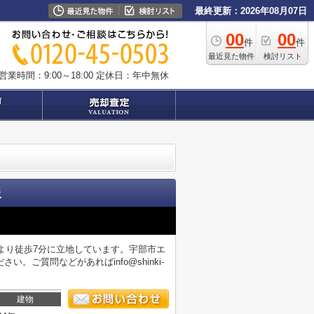
最終更新：2026年08月07日
00
00
件
件
最近見た物件
検討リスト
営業時間：9:00～18:00
定休日：年中無休
報
より徒歩7分に立地しています。宇部市エ
ご質問などがあればinfo@shinki-
建物