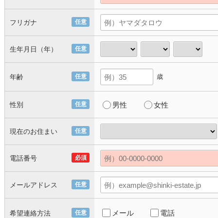
フリガナ
任意
生年月日（年）
任意
年齢
任意
歳
性別
任意
男性
女性
現在のお住まい
任意
電話番号
必須
メールアドレス
任意
メール
電話
希望連絡方法
任意