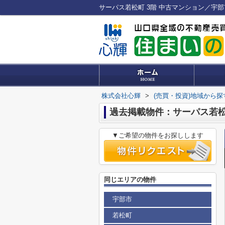
サーパス若松町 3階 中古マンション／宇
株式会社心輝
>
(売買・投資)地域から探
過去掲載物件：サーパス若松
▼ご希望の物件をお探しします
同じエリアの物件
宇部市
若松町