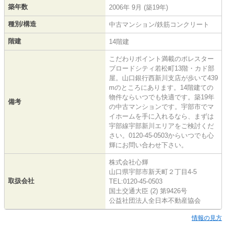
築年数
2006年 9月 (築19年)
種別/構造
中古マンション/鉄筋コンクリート
階建
14階建
こだわりポイント満載のポレスター
ブロードシティ若松町13階・カド部
屋。山口銀行西新川支店が歩いて439
mのところにあります。14階建ての
物件ならいつでも快適です。築19年
備考
の中古マンションです。宇部市でマ
イホームを手に入れるなら、まずは
宇部線宇部新川エリアをご検討くだ
さい。0120-45-0503からいつでも心
輝にお問い合わせ下さい。
株式会社心輝
山口県宇部市新天町２丁目4-5
取扱会社
TEL:0120-45-0503
国土交通大臣 (2) 第9426号
公益社団法人全日本不動産協会
情報の見方