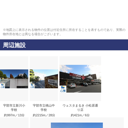
※地図上に表示される物件の位置は付近住所に所在することを表すものであり、実際の
物件所在地とは異なる場合がございます。
周辺施設
宇部市立新川小
宇部市立桃山中
ウェスタまるき 小松原通
学校
学校
り店
約997m／13分
約2215m／28分
約421m／6分