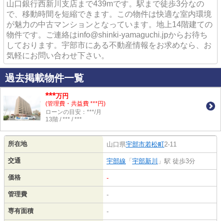
山口銀行西新川支店まで439mです。駅まで徒歩3分なの
で、移動時間を短縮できます。この物件は快適な室内環境
が魅力の中古マンションとなっています。地上14階建ての
物件です。ご連絡はinfo@shinki-yamaguchi.jpからお待ち
しております。宇部市にある不動産情報をお求めなら、お
気軽にお問い合わせ下さい。
過去掲載物件一覧
***
万円
(管理費・共益費 ***円)
ローンの目安：***/月
13階 / *** / ***
所在地
山口県
宇部市
若松町
2-11
交通
宇部線
「
宇部新川
」駅 徒歩3分
価格
-
管理費
-
専有面積
-