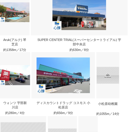
Aruk(アルク) 琴
SUPER CENTER TRIAL(スーパーセンタートライアル) 宇
芝店
部中央店
約1358m／17分
約630m／8分
ウォンツ 宇部新
ディスカウントドラッグ コスモス 小
小松原幼稚園
川店
松原店
約280m／4分
約656m／9分
約1055m／14分