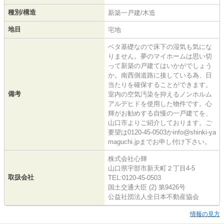
種別/構造
新築一戸建/木造
地目
宅地
ベタ基礎なので床下の湿気も気にな
りません。夢のマイホームは思い切
って新築の戸建てはいかがでしょう
か。南西側道路に接している為、日
当たりを確保することができます。
備考
室内の空気汚染を抑えるノンホルム
アルデヒドを使用した物件です。心
輝がお勧めする自慢の一戸建てを、
山口市よりご紹介しております。ご
要望は0120-45-0503かinfo@shinki-ya
maguchi.jpまでお申し付け下さい。
株式会社心輝
山口県宇部市新天町２丁目4-5
取扱会社
TEL:0120-45-0503
国土交通大臣 (2) 第9426号
公益社団法人全日本不動産協会
情報の見方