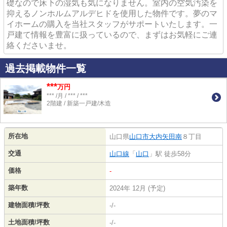
礎なので床下の湿気も気になりません。室内の空気汚染を
抑えるノンホルムアルデヒドを使用した物件です。夢のマ
イホームの購入を当社スタッフがサポートいたします。一
戸建て情報を豊富に扱っているので、まずはお気軽にご連
絡くださいませ。
過去掲載物件一覧
***
万円
*** /月 / *** / ***
2階建 / 新築一戸建/木造
所在地
山口県
山口市
大内矢田南
８丁目
交通
山口線
「
山口
」駅 徒歩58分
価格
-
築年数
2024年 12月 (予定)
建物面積/坪数
-/-
土地面積/坪数
-/-