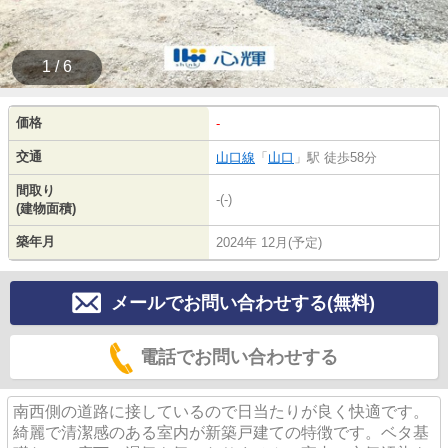
1 / 6
価格
-
交通
山口線
「
山口
」駅 徒歩58分
間取り
-(-)
(建物面積)
築年月
2024年 12月(予定)
メールでお問い合わせする(無料)
電話でお問い合わせする
南西側の道路に接しているので日当たりが良く快適です。
綺麗で清潔感のある室内が新築戸建ての特徴です。ベタ基