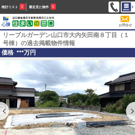
0
0
検討リスト
最近見た物件
お問合せ
リーブルガーデン山口市大内矢田南８丁目（１
号棟）の過去掲載物件情報
価格
***
万円