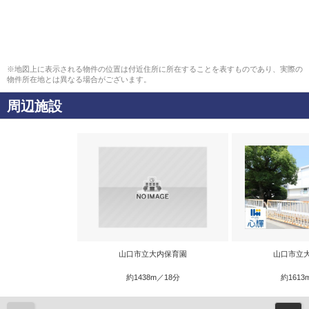
※地図上に表示される物件の位置は付近住所に所在することを表すものであり、実際の
物件所在地とは異なる場合がございます。
周辺施設
山口市立大内保育園
山口市立
約1438m／18分
約1613