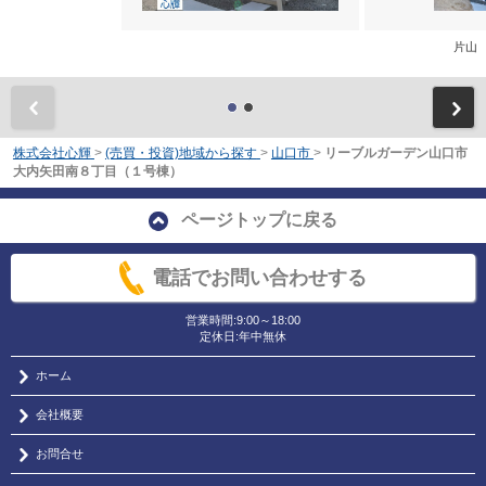
片山
前
株式会社心輝
>
(売買・投資)地域から探す
>
山口市
>
リーブルガーデン山口市
大内矢田南８丁目（１号棟）
ページトップに戻る
電話でお問い合わせする
営業時間:9:00～18:00
定休日:年中無休
ホーム
会社概要
お問合せ