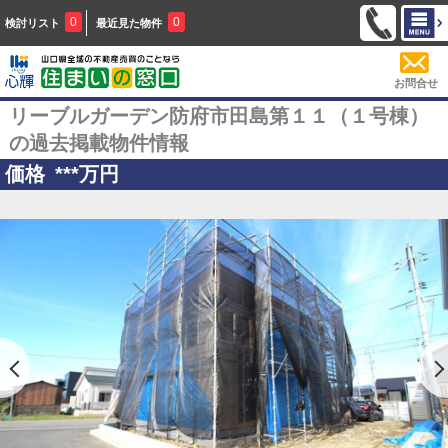
0
0
検討リスト
最近見た物件
お問合せ
リーブルガーデン防府市田島第１１（１号棟）
の過去掲載物件情報
価格
***
万円