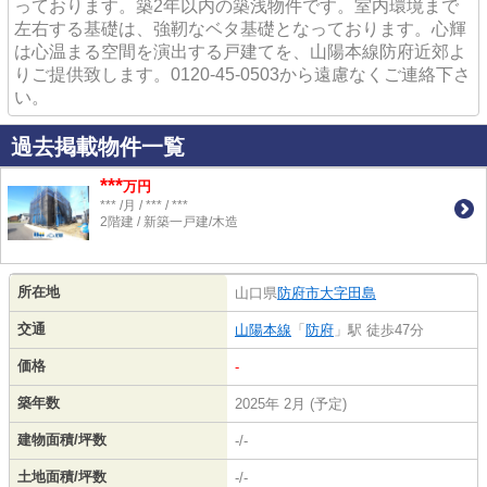
っております。築2年以内の築浅物件です。室内環境まで
左右する基礎は、強靭なベタ基礎となっております。心輝
は心温まる空間を演出する戸建てを、山陽本線防府近郊よ
りご提供致します。0120-45-0503から遠慮なくご連絡下さ
い。
過去掲載物件一覧
***
万円
*** /月 / *** / ***
2階建 / 新築一戸建/木造
所在地
山口県
防府市
大字田島
交通
山陽本線
「
防府
」駅 徒歩47分
価格
-
築年数
2025年 2月 (予定)
建物面積/坪数
-/-
土地面積/坪数
-/-