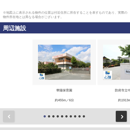
※地図上に表示される物件の位置は付近住所に所在することを表すものであり、実際の
物件所在地とは異なる場合がございます。
周辺施設
華陽保育園
防府市立
約455m／6分
約1913
前