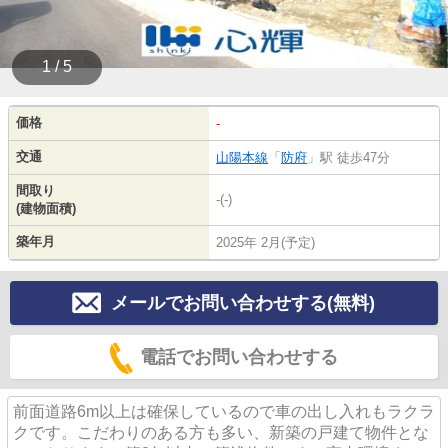
1 / 5
価格
-
交通
山陽本線
「
防府
」駅 徒歩47分
間取り
-(-)
(建物面積)
築年月
2025年 2月(予定)
メールでお問い合わせする(無料)
電話でお問い合わせする
前面道路6m以上は確保しているので車の出し入れもラクラ
クです。こだわりのある方も多い、新築の戸建て物件とな