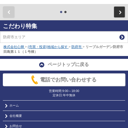
前
こだわり特集
防府市エリア
株式会社心輝
>
(売買・投資)地域から探す
>
防府市
>
リーブルガーデン防府市
田島第１１（１号棟）
ページトップに戻る
電話でお問い合わせする
営業時間:9:00～18:00
定休日:年中無休
ホーム
会社概要
お問合せ