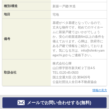
種別/構造
新築一戸建/木造
地目
宅地
基礎がベタ基礎となっているので、
丈夫な物件です。初めてのマイホー
ムに新築戸建てはいかがでしょう
か。安心の前面道路6m以上の条件を
備考
備えております。心輝は、防府市に
ある戸建て情報をご紹介しておりま
す。気になる方は、info@shinki-yam
aguchi.jpからご連絡下さい。
株式会社心輝
山口県宇部市新天町２丁目4-5
取扱会社
TEL:0120-45-0503
国土交通大臣 (2) 第9426号
公益社団法人全日本不動産協会
情報の見方
メールでお問い合わせする(無料)