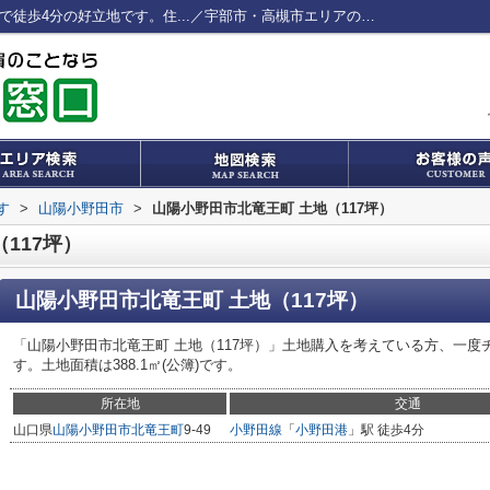
山陽小野田市北竜王町 土地（117坪） 駅まで徒歩4分の好立地です。住...／宇部市・高槻市エリアの不動産売買情報／株式会社心輝
す
>
山陽小野田市
>
山陽小野田市北竜王町 土地（117坪）
117坪）
山陽小野田市北竜王町 土地（117坪）
「山陽小野田市北竜王町 土地（117坪）」土地購入を考えている方、一
す。土地面積は388.1㎡(公簿)です。
所在地
交通
山口県
山陽小野田市
北竜王町
9-49
小野田線
「
小野田港
」駅 徒歩4分