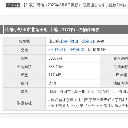
【外観】現地（2025年8月8日撮影） 現況渡しです。建物2棟あ
コメント
山陽小野田市北竜王町 土地（117坪）
の物件概要
所在地
山口県
山陽小野田市
北竜王町
9-49
小野田線
「
小野田港
」駅 徒歩4分
交通
価格
530万円
総区画
土地面積
388.10㎡
開発面
坪数
117.4坪
坪単価
種別
売地
地目/地
備考
山陽小野田市北竜王町 土地（117坪）：小野
株式会社心輝
山口県宇部市新天町２丁目4-
取扱会社
国土交通大臣 (2) 第9426号
公益社団法人全