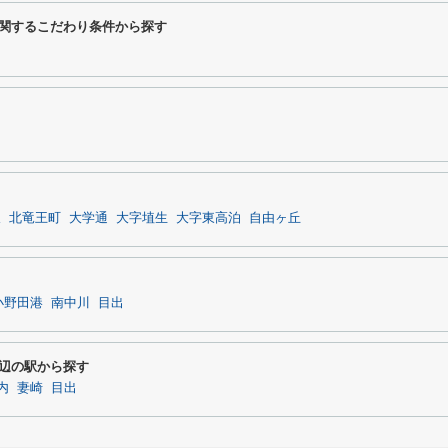
に関するこだわり条件から探す
坂
北竜王町
大学通
大字埴生
大字東高泊
自由ヶ丘
小野田港
南中川
目出
周辺の駅から探す
内
妻崎
目出