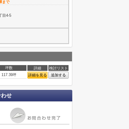
輝まで
目4-5
坪数
詳細
検討リスト
117.39坪
詳細を見る
追加する
合わせ