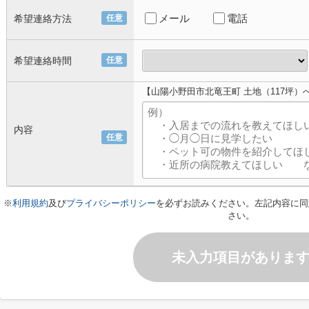
メール
電話
希望連絡方法
任意
希望連絡時間
任意
【山陽小野田市北竜王町 土地（117坪）
内容
任意
※
利用規約
及び
プライバシーポリシー
を必ずお読みください。左記内容に同
さい。
未入力項目がありま