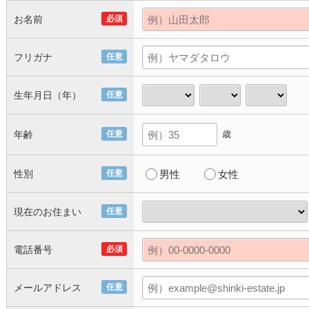
お名前
必須
フリガナ
任意
生年月日（年）
任意
年齢
任意
歳
性別
任意
男性
女性
現在のお住まい
任意
電話番号
必須
メールアドレス
任意