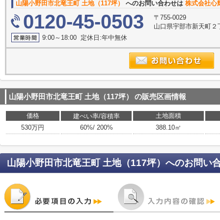
山陽小野田市北竜王町 土地（117坪）
へのお問い合わせは
株式会社心
0120-45-0503
〒755-0029
山口県宇部市新天町２丁
9:00～18:00 定休日:年中無休
山陽小野田市北竜王町 土地（117坪）
の販売区画情報
価格
土地面積
建ぺい率/容積率
530万円
60%/ 200%
388.10㎡
山陽小野田市北竜王町 土地（117坪）
へのお問い