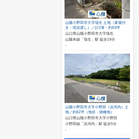
山陽小野田市大字埴生 土地（家屋付
き・現況渡し）／計2筆・約93坪
山口県山陽小野田市大字埴生
山陽本線「埴生」駅 徒歩19分
-
山陽小野田市大字小野田（浜河内）土
地／約82坪（地目：雑種地）
山口県山陽小野田市大字小野田
小野田線「浜河内」駅 徒歩5分
-