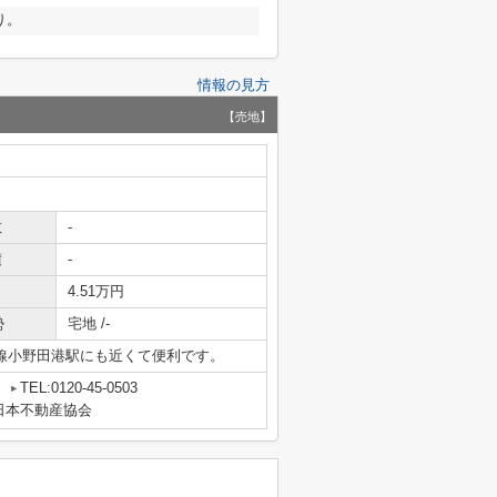
り。
情報の見方
【売地】
数
-
積
-
4.51万円
勢
宅地 /-
田線小野田港駅にも近くて便利です。
5
TEL:0120-45-0503
日本不動産協会