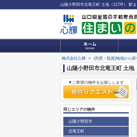
株式会社心輝
>
(売買・投資)地域から探
山陽小野田市北竜王町 土地（
▼ご希望の物件をお探しします
同じエリアの物件
山陽小野田市
北竜王町