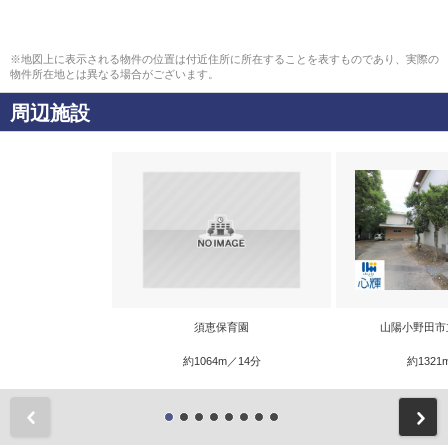
※地図上に表示される物件の位置は付近住所に所在することを表すものであり、実際の
物件所在地とは異なる場合がございます。
周辺施設
須恵保育園
山陽小野田市
約1064m／14分
約1321
前