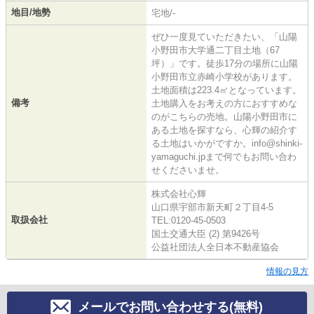
地目/地勢
宅地/-
ぜひ一度見ていただきたい、「山陽
小野田市大学通二丁目土地（67
坪）」です。徒歩17分の場所に山陽
小野田市立赤崎小学校があります。
土地面積は223.4㎡となっています。
備考
土地購入をお考えの方におすすめな
のがこちらの売地。山陽小野田市に
ある土地を探すなら、心輝の紹介す
る土地はいかがですか。info@shinki-
yamaguchi.jpまで何でもお問い合わ
せくださいませ。
株式会社心輝
山口県宇部市新天町２丁目4-5
取扱会社
TEL:0120-45-0503
国土交通大臣 (2) 第9426号
公益社団法人全日本不動産協会
情報の見方
メールでお問い合わせする(無料)