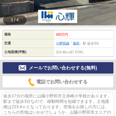
1 / 4
価格
400万円
交通
小野田線
「
雀田
」駅 徒歩3分
土地面積(坪数)
223.40㎡(67.57坪)
メールでお問い合わせする(無料)
電話でお問い合わせする
徒歩17分の場所に山陽小野田市立赤崎小学校があります。
駅まで徒歩3分なので、移動時間を短縮できます。土地面
積は223.4㎡となっております。売地をお探しの方には、
こちらの売地はいかがでしょうか。山陽小野田市エリアの