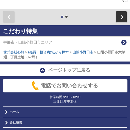
片山
前
こだわり特集
宇部市・山陽小野田市エリア
株式会社心輝
>
(売買・投資)地域から探す
>
山陽小野田市
>
山陽小野田市大学
通二丁目土地（67坪）
ページトップに戻る
電話でお問い合わせする
営業時間:9:00～18:00
定休日:年中無休
ホーム
会社概要