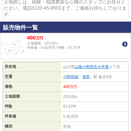
土地探しは、経験・知識豊富な心輝のスタッフにお任せく
ださい。電話0120-45-0503まで、ご連絡お待ちしておりま
す。
販売物件一覧
400
万
円
土地面積：223.40㎡
坪単価：5.92万円 / 坪数：67.57坪
所在地
山口県
山陽小野田市
大学通
２丁目
交通
小野田線
「
雀田
」駅 徒歩3分
価格
400万円
土地面積
223.40㎡
坪数
67.57坪
坪単価
5.92万円
種別
売地