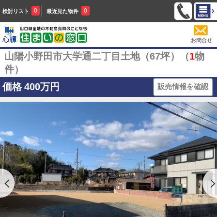
0
0
検討リスト
最近見た物件
お問合せ
山陽小野田市大学通二丁目土地（67坪）（
1
物
件）
価格
400万円
販売情報を確認