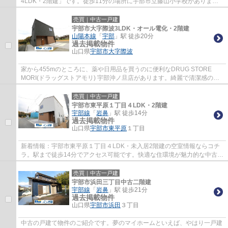
4LDK・2階建」です。徒歩11分の場所に宇部市立藤山小学校がありま
す。2021年8月築の物件となり、室内も綺麗です。...
売買｜中古一戸建
宇部市大字際波3LDK・オール電化・2階建
山陽本線
「
宇部
」駅 徒歩20分
過去掲載物件
山口県
宇部市
大字際波
家から455mのところに、薬や日用品を買うのに便利なDRUG STORE
MORI(ドラッグストアモリ) 宇部沖ノ旦店があります。綺麗で清潔感のあ
る室内が新築戸建ての特徴です。落ち着きのある室...
売買｜中古一戸建
宇部市東平原１丁目４LDK・2階建
宇部線
「
岩鼻
」駅 徒歩14分
過去掲載物件
山口県
宇部市
東平原
１丁目
新着情報：宇部市東平原１丁目４LDK・未入居2階建の空室情報ならコチ
ラ。駅まで徒歩14分でアクセス可能です。快適な住環境が魅力的な中古の
戸建て物件で充実した日々を過ごしませんか...
売買｜中古一戸建
宇部市浜田三丁目中古二階建
宇部線
「
岩鼻
」駅 徒歩21分
過去掲載物件
山口県
宇部市
浜田
３丁目
中古の戸建て物件のご紹介です。夢のマイホームといえば、やはり一戸建