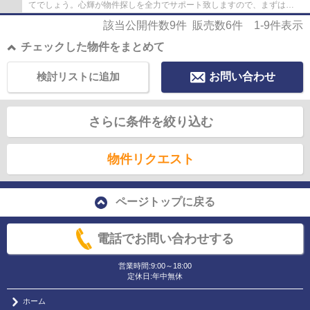
てでしょう。心輝が物件探しを全力でサポート致しますので、まずは
0120-45-0503かinfo@shinki-yamaguchi.jpから...
該当公開件数
9
件 販売数
6
件
1-9
件表示
チェックした物件をまとめて
検討リストに追加
お問い合わせ
さらに条件を絞り込む
物件リクエスト
ページトップに戻る
電話でお問い合わせする
営業時間:9:00～18:00
定休日:年中無休
ホーム