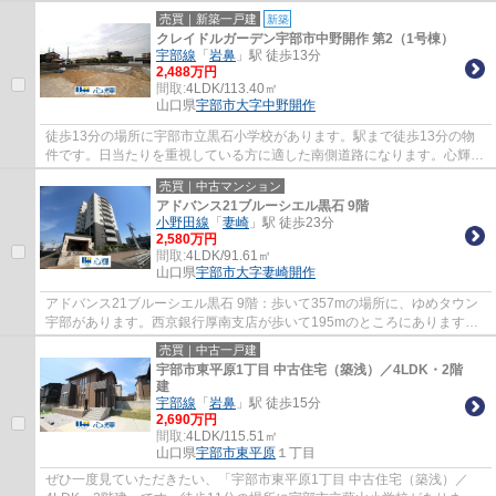
す。
売買｜新築一戸建
新築
クレイドルガーデン宇部市中野開作 第2（1号棟）
宇部線
「
岩鼻
」駅 徒歩13分
2,488万円
間取:
4LDK/113.40㎡
山口県
宇部市
大字中野開作
徒歩13分の場所に宇部市立黒石小学校があります。駅まで徒歩13分の物
件です。日当たりを重視している方に適した南側道路になります。心輝の
連絡先は、0120-45-0503です。宇部市にある...
売買｜中古マンション
アドバンス21ブルーシエル黒石 9階
小野田線
「
妻崎
」駅 徒歩23分
2,580万円
間取:
4LDK/91.61㎡
山口県
宇部市
大字妻崎開作
アドバンス21ブルーシエル黒石 9階：歩いて357mの場所に、ゆめタウン
宇部があります。西京銀行厚南支店が歩いて195mのところにあります。
利便性に優れた立地の中古マンションです。ま...
売買｜中古一戸建
宇部市東平原1丁目 中古住宅（築浅）／4LDK・2階
建
宇部線
「
岩鼻
」駅 徒歩15分
2,690万円
間取:
4LDK/115.51㎡
山口県
宇部市
東平原
１丁目
ぜひ一度見ていただきたい、「宇部市東平原1丁目 中古住宅（築浅）／