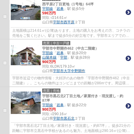
西平原2丁目更地（1号地）64坪
宇部線
「
岩鼻
」駅 徒歩5分
590万円
間取:
-/214.61㎡
山口県
宇部市
西平原
２丁目
土地面積は214.61㎡(公簿)あります。土地の購入をお考えの方、コチラの
売地をご覧ください。駅まで徒歩5分の好立地です。宇部市エリアでの不
動産探しは経験豊富な当社にお任せください...
売買｜中古一戸建
宇部市中野開作462（中古二階建）
宇部線
「
岩鼻
」駅 徒歩20分
山陽本線
「
宇部
」駅 徒歩28分
900万円
間取:
6LDK/179.10㎡
山口県
宇部市
大字中野開作
宇部市近辺での物件情報：大好評のあの物件「宇部市中野開作462（中古
二階建）」。こちらの物件はコンビニまでの距離が286mです。周辺環境
も充実している中古の戸建て物件です。心輝ま...
売買｜売地
宇部市黒石北2丁目土地／家屋付き・現況渡し・約
87坪
宇部線
「
岩鼻
」駅 徒歩22分
900万円
間取:
-/290.16㎡
山口県
宇部市
黒石北
２丁目
「宇部市黒石北2丁目土地／家屋付き・現況渡し・約87坪」。徒歩21分の
距離に宇部市立黒石中学校があるのも魅力。土地面積は290.16㎡(公簿)で