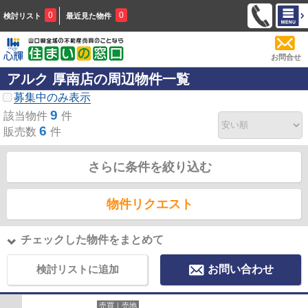
0
0
検討リスト
最近見た物件
お問合せ
アルク 厚南店の周辺物件一覧
募集中のみ表示
9
該当物件
件
6
販売数
件
さらに条件を絞り込む
物件リクエスト
チェックした物件をまとめて
検討リストに追加
お問い合わせ
売買｜売地