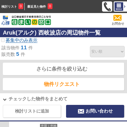
0
0
検討リスト
最近見た物件
お問合せ
Aruk(アルク) 西岐波店の周辺物件一覧
募集中のみ表示
11
該当物件
件
5
販売数
件
さらに条件を絞り込む
物件リクエスト
チェックした物件をまとめて
検討リストに追加
お問い合わせ
売買｜売地