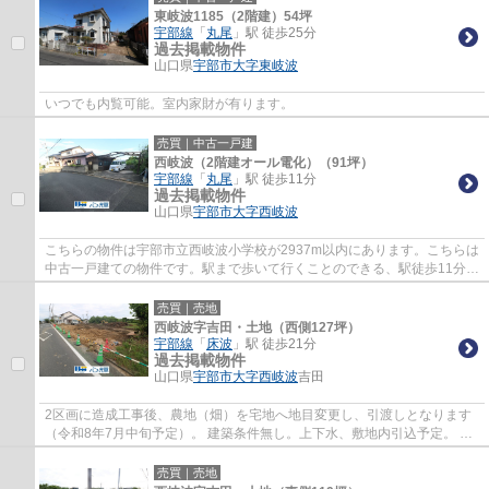
東岐波1185（2階建）54坪
宇部線
「
丸尾
」駅 徒歩25分
過去掲載物件
山口県
宇部市
大字東岐波
いつでも内覧可能。室内家財が有ります。
売買｜中古一戸建
西岐波（2階建オール電化）（91坪）
宇部線
「
丸尾
」駅 徒歩11分
過去掲載物件
山口県
宇部市
大字西岐波
こちらの物件は宇部市立西岐波小学校が2937m以内にあります。こちらは
中古一戸建ての物件です。駅まで歩いて行くことのできる、駅徒歩11分の
物件です。宇部線丸尾周辺で戸建て探しをす...
売買｜売地
西岐波字吉田・土地（西側127坪）
宇部線
「
床波
」駅 徒歩21分
過去掲載物件
山口県
宇部市
大字西岐波
吉田
2区画に造成工事後、農地（畑）を宅地へ地目変更し、引渡しとなります
（令和8年7月中旬予定）。 建築条件無し。上下水、敷地内引込予定。 南
側セットバック部分34.29㎡（持分1/2）に雨...
売買｜売地