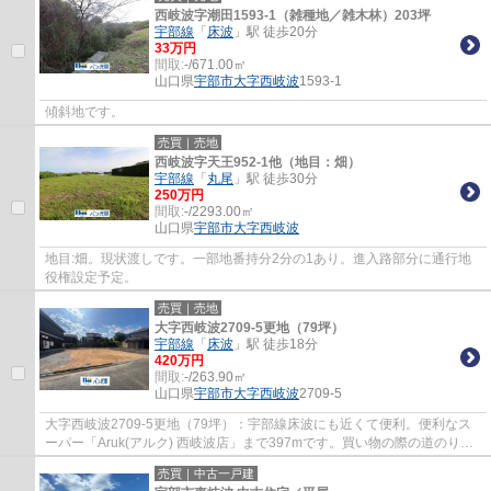
西岐波字潮田1593-1（雑種地／雑木林）203坪
宇部線
「
床波
」駅 徒歩20分
33万円
間取:
-/671.00㎡
山口県
宇部市
大字西岐波
1593-1
傾斜地です。
売買｜売地
西岐波字天王952-1他（地目：畑）
宇部線
「
丸尾
」駅 徒歩30分
250万円
間取:
-/2293.00㎡
山口県
宇部市
大字西岐波
地目:畑。現状渡しです。一部地番持分2分の1あり。進入路部分に通行地
役権設定予定。
売買｜売地
大字西岐波2709-5更地（79坪）
宇部線
「
床波
」駅 徒歩18分
420万円
間取:
-/263.90㎡
山口県
宇部市
大字西岐波
2709-5
大字西岐波2709-5更地（79坪）：宇部線床波にも近くて便利。便利なス
ーパー「Aruk(アルク) 西岐波店」まで397mです。買い物の際の道のりも
楽になりやすい平坦地です。宇部線床波近くま...
売買｜中古一戸建