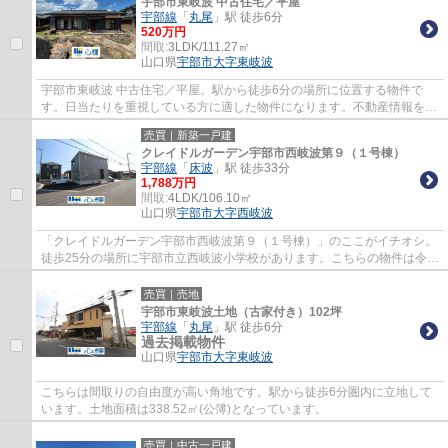
宇部市東岐波 中古住宅／平屋
宇部線
「
丸尾
」駅 徒歩6分
520万円
間取:
3LDK/111.27㎡
山口県
宇部市
大字東岐波
宇部市東岐波 中古住宅／平屋。駅から徒歩6分の場所に位置する物件で
す。日当たりを重視している方に適した物件になります。不動産情報を宇
部市で求めるのであれば、こちらinfo@shinki...
売買｜新築一戸建
クレイドルガーデン宇部市西岐波第９（１号棟）
宇部線
「
床波
」駅 徒歩33分
1,788万円
間取:
4LDK/106.10㎡
山口県
宇部市
大字西岐波
「クレイドルガーデン宇部市西岐波第９（１号棟）」のここがイチオシ。
徒歩25分の場所に宇部市立西岐波小学校があります。こちらの物件は令和
8年4月築の物件です。今ニーズが高まって...
売買｜売地
宇部市東岐波土地（古家付き）102坪
宇部線
「
丸尾
」駅 徒歩6分
過去掲載物件
山口県
宇部市
大字東岐波
こちらは間取りの自由度が高い角地です。駅から徒歩6分圏内に立地して
います。土地面積は338.52㎡(公簿)となっています。
売買｜中古一戸建