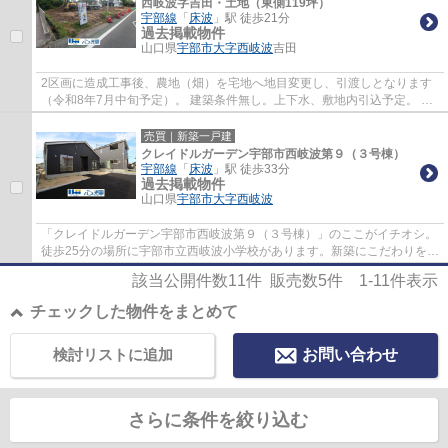
西岐波字吉田・土地（東側119坪）
宇部線
「
床波
」駅 徒歩21分
過去掲載物件
山口県
宇部市
大字西岐波
吉田
2区画に造成工事後、農地（畑）を宅地へ地目変更し、引渡しとなります
（令和8年7月中旬予定）。 建築条件無し。上下水、敷地内引込予定。 南
側セットバック部分34.29㎡（持分1/2）に雨...
売買｜新築一戸建
クレイドルガーデン宇部市西岐波第９（３号棟）
宇部線
「
床波
」駅 徒歩33分
過去掲載物件
山口県
宇部市
大字西岐波
「クレイドルガーデン宇部市西岐波第９（３号棟）」のここがイチオシ。
徒歩25分の場所に宇部市立西岐波小学校があります。新築にこだわりをも
つ方には、こちらの新築物件はいかがでし...
該当公開件数
11
件 販売数
5
件
1-11
件表示
チェックした物件をまとめて
検討リストに追加
お問い合わせ
さらに条件を絞り込む