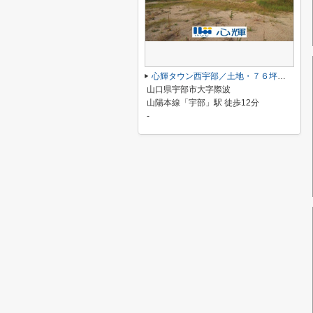
心輝タウン西宇部／土地・７６坪（８号地）
山口県宇部市大字際波
山陽本線「宇部」駅 徒歩12分
-