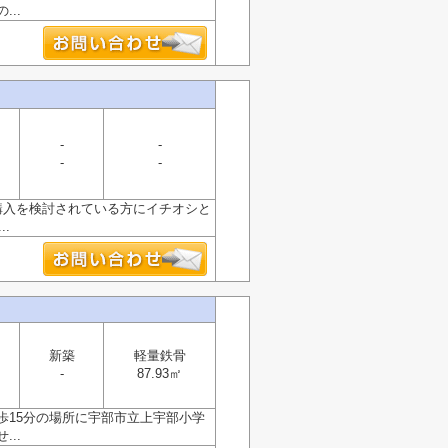
..
-
-
-
-
購入を検討されている方にイチオシと
.
新築
軽量鉄骨
-
87.93㎡
歩15分の場所に宇部市立上宇部小学
..