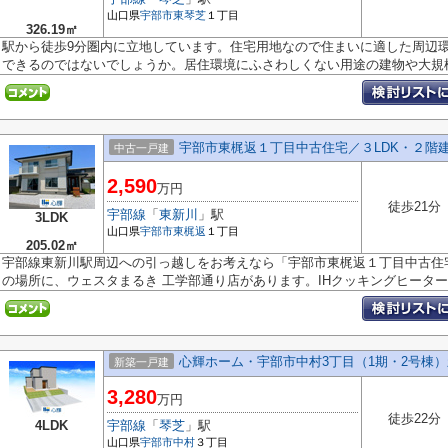
山口県
宇部市
東琴芝
１丁目
326.19㎡
駅から徒歩9分圏内に立地しています。住宅用地なので住まいに適した周辺
できるのではないでしょうか。居住環境にふさわしくない用途の建物や大規模.
宇部市東梶返１丁目中古住宅／３LDK・２階
中古一戸建
2,590
万円
徒歩21分
宇部線
「
東新川
」駅
3LDK
山口県
宇部市
東梶返
１丁目
205.02㎡
宇部線東新川駅周辺への引っ越しをお考えなら「宇部市東梶返１丁目中古住宅／
の場所に、ウェスタまるき 工学部通り店があります。IHクッキングヒーター付
心輝ホーム・宇部市中村3丁目（1期・2号棟）
新築一戸建
3,280
万円
徒歩22分
4LDK
宇部線
「
琴芝
」駅
山口県
宇部市
中村
３丁目