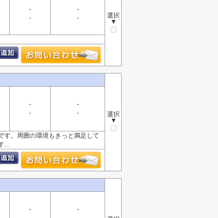
-
-
選択
-
-
▼
-
-
-
-
選択
▼
です。周囲の環境もきっと満足して
..
-
-
-
-