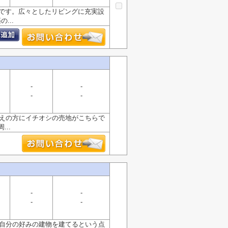
件です。広々としたリビングに充実設
...
-
-
-
-
お考えの方にイチオシの売地がこちらで
..
-
-
-
-
利。自分の好みの建物を建てるという点