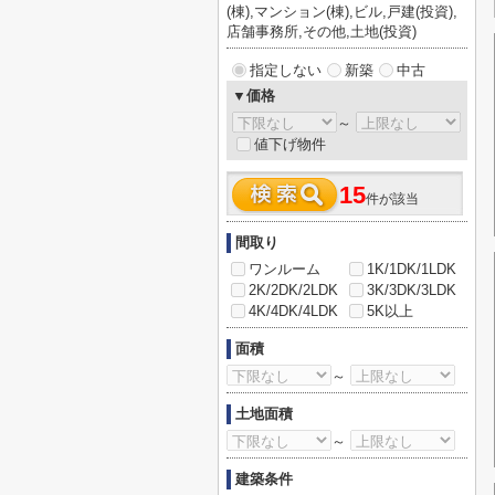
(棟),マンション(棟),ビル,戸建(投資),
店舗事務所,その他,土地(投資)
指定しない
新築
中古
▼価格
～
値下げ物件
15
件が該当
間取り
ワンルーム
1K/1DK/1LDK
2K/2DK/2LDK
3K/3DK/3LDK
4K/4DK/4LDK
5K以上
面積
～
土地面積
～
建築条件