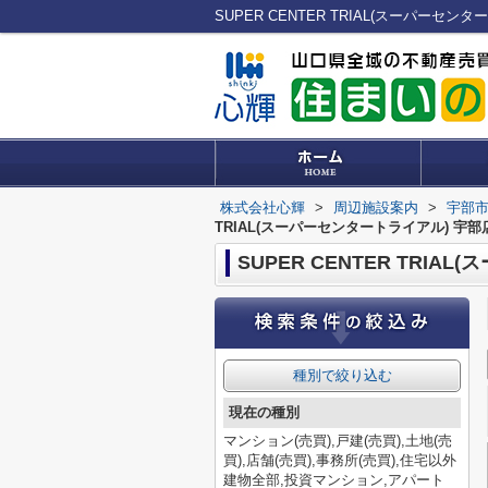
株式会社心輝
>
周辺施設案内
>
宇部
TRIAL(スーパーセンタートライアル) 宇
SUPER CENTER TRI
種別で絞り込む
現在の種別
マンション(売買),戸建(売買),土地(売
買),店舗(売買),事務所(売買),住宅以外
建物全部,投資マンション,アパート