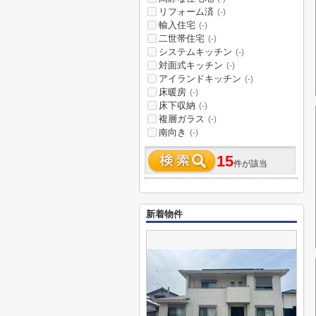
リフォーム済
(-)
輸入住宅
(-)
二世帯住宅
(-)
システムキッチン
(-)
対面式キッチン
(-)
アイランドキッチン
(-)
床暖房
(-)
床下収納
(-)
複層ガラス
(-)
南向き
(-)
15
件が該当
新着物件