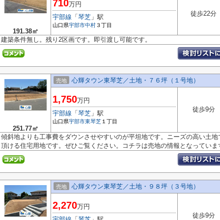
710
万円
徒歩22分
宇部線
「
琴芝
」駅
山口県
宇部市
中村
３丁目
191.38㎡
建築条件無し。残り2区画です。即引渡し可能です。
心輝タウン東琴芝／土地・７６坪（１号地）
売地
1,750
万円
徒歩9分
宇部線
「
琴芝
」駅
山口県
宇部市
東琴芝
１丁目
251.77㎡
傾斜地よりも工事費をダウンさせやすいのが平坦地です。ニーズの高い土地
頂ける住宅用地です。ぜひご覧ください。コチラは売地の情報となっています.
心輝タウン東琴芝／土地・９８坪（３号地）
売地
2,270
万円
徒歩9分
宇部線
「
琴芝
」駅