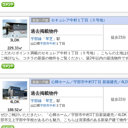
セキュレア中村１丁目（５号地）
新築一戸建
過去掲載物件
徒歩23分
宇部線
「
琴芝
」駅
3LDK
山口県
宇部市
中村
１丁目
229.33㎡
こだわりポイント満載のセキュレア中村１丁目（５号地）。こちらの土地は
ご検討なら、コチラの新築の物件をご覧ください。築2年以内の築浅物件です。
心輝ホーム／宇部市中村3丁目 新築建売／4LD
新築一戸建
過去掲載物件
徒歩22分
宇部線
「
琴芝
」駅
4LDK
山口県
宇部市
中村
３丁目
188.52㎡
ぜひご検討いただきたい、「心輝ホーム／宇部市中村3丁目新築建売／4LDK
部市立上宇部中学校があるのも魅力。こちらは清潔感のある新築戸建て物件で.