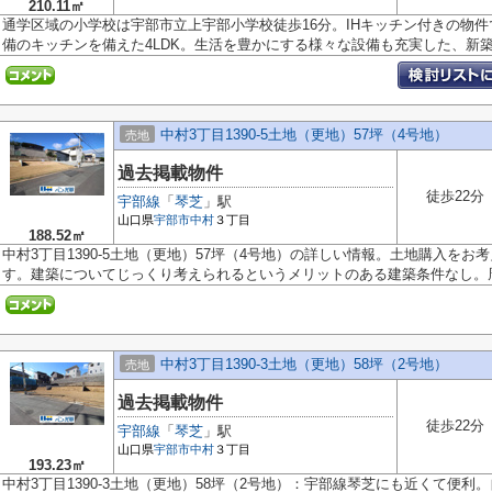
210.11㎡
通学区域の小学校は宇部市立上宇部小学校徒歩16分。IHキッチン付きの物
備のキッチンを備えた4LDK。生活を豊かにする様々な設備も充実した、新築の
中村3丁目1390-5土地（更地）57坪（4号地）
売地
過去掲載物件
徒歩22分
宇部線
「
琴芝
」駅
山口県
宇部市
中村
３丁目
188.52㎡
中村3丁目1390-5土地（更地）57坪（4号地）の詳しい情報。土地購入を
す。建築についてじっくり考えられるというメリットのある建築条件なし。周.
中村3丁目1390-3土地（更地）58坪（2号地）
売地
過去掲載物件
徒歩22分
宇部線
「
琴芝
」駅
山口県
宇部市
中村
３丁目
193.23㎡
中村3丁目1390-3土地（更地）58坪（2号地）：宇部線琴芝にも近くて便