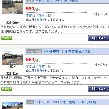
中村1丁目1475-1,6（67坪更地）
売地
550
万円
徒歩25分
宇部線
「
琴芝
」駅
山口県
宇部市
中村
１丁目1475-1
223.00㎡
平坦地なので周辺に坂道がなく買いものや通勤での負担が少ない立地です。
住宅用地はこちらです。ぜひご覧ください。
宇部市中村2丁目 中古住宅／平屋
中古一戸建
550
万円
徒歩23分
宇部線
「
琴芝
」駅
3DK
山口県
宇部市
中村
２丁目2-17-2
326.61㎡
徒歩8分の距離に宇部市立上宇部中学校があるのも魅力。コミュニケーショ
の戸建て物件は幅広い年齢層の方からニーズがあります。
中村3丁目1390-4土地（更地）57坪（3号地）
売地