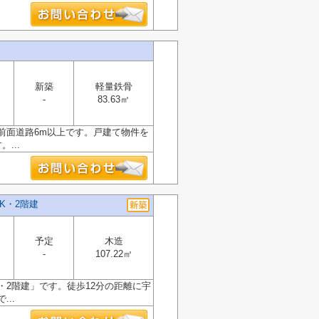
新築
軽量鉄骨
-
83.63㎡
前面道路6m以上です。戸建て物件を
...
K・2階建
予定
木造
-
107.22㎡
・2階建」です。徒歩12分の距離に宇
..