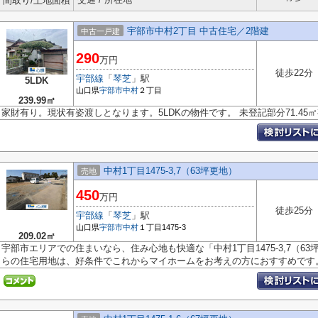
間取り/土地面積
宇部市中村2丁目 中古住宅／2階建
中古一戸建
290
万円
徒歩22分
宇部線
「
琴芝
」駅
5LDK
山口県
宇部市
中村
２丁目
239.99㎡
家財有り。現状有姿渡しとなります。5LDKの物件です。 未登記部分71.45
中村1丁目1475-3,7（63坪更地）
売地
450
万円
徒歩25分
宇部線
「
琴芝
」駅
山口県
宇部市
中村
１丁目1475-3
209.02㎡
宇部市エリアでの住まいなら、住み心地も快適な「中村1丁目1475-3,7（6
らの住宅用地は、好条件でこれからマイホームをお考えの方におすすめです。.