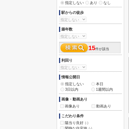
指定しない
あり
なし
駅からの徒歩
築年数
15
件が該当
利回り
情報公開日
指定しない
本日
3日以内
1週間以内
画像・動画あり
画像あり
動画あり
こだわり条件
陽当り良好
(-)
閑静な住宅地
(-)