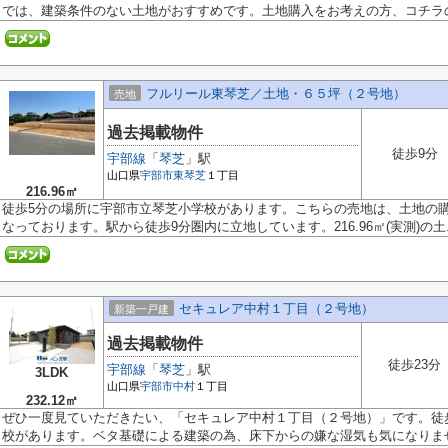
では、建築条件のない土地がおすすめです。土地購入をお考えの方、コチラの.
フルリール東琴芝／土地・６５坪（２号地）
売地
過去掲載物件
徒歩9分
宇部線
「
琴芝
」駅
山口県
宇部市
東琴芝
１丁目
216.96㎡
徒歩5分の場所に宇部市立琴芝小学校があります。こちらの売地は、土地の
なっております。駅から徒歩9分圏内に立地しています。216.96㎡(実測)の土..
セキュレア中村１丁目（２号地）
新築一戸建
過去掲載物件
徒歩23分
宇部線
「
琴芝
」駅
3LDK
山口県
宇部市
中村
１丁目
232.12㎡
ぜひ一度見ていただきたい、「セキュレア中村１丁目（２号地）」です。徒
校があります。ベタ基礎による建築の為、床下からの嫌な湿気も気になりませ.