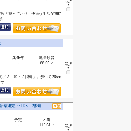
選択
▼
環境の整っており、快適な生活が期待
..
建
築45年
軽量鉄骨
-
88.65㎡
選択
▼
３LDK・２階建」。歩いて265m
...
新築建売／4LDK・2階建
予定
木造
-
112.61㎡
選択
▼