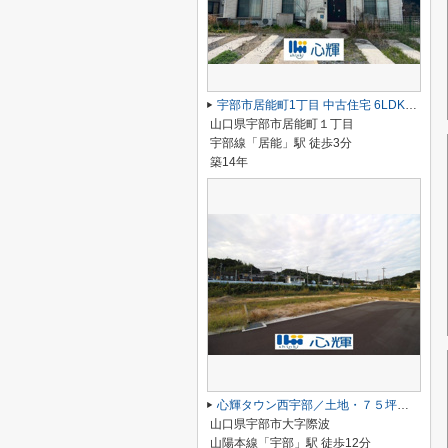
宇部市居能町1丁目 中古住宅 6LDK／2階建
山口県宇部市居能町１丁目
宇部線「居能」駅 徒歩3分
築14年
心輝タウン西宇部／土地・７５坪（９号地）
山口県宇部市大字際波
山陽本線「宇部」駅 徒歩12分