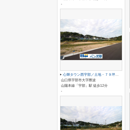
-
心輝タウン西宇部／土地・７９坪（１１号地）
山口県宇部市大字際波
山陽本線「宇部」駅 徒歩12分
-