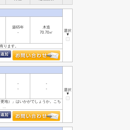
築65年
木造
選択
-
70.70㎡
▼
㎡有ります。
-
-
-
-
選択
▼
3坪更地）」はいかがでしょうか。こち
..