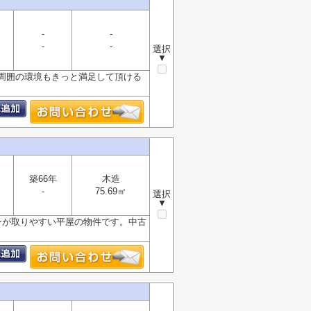
-
-
-
-
選択
▼
周囲の環境もきっと満足して頂ける
築66年
木造
-
75.69㎡
選択
▼
ンが取りやすい平屋の物件です。中古