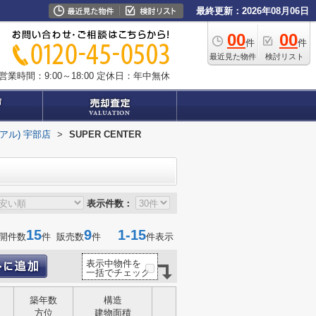
最終更新：2026年08月06日
00
00
件
件
最近見た物件
検討リスト
営業時間：9:00～18:00
定休日：年中無休
イアル) 宇部店
>
SUPER CENTER
表示件数：
15
9
1-15
開件数
件 販売数
件
件表示
表示中物件を
一括でチェック
築年数
構造
方位
建物面積