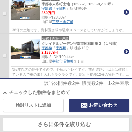
宇部市末広町土地（1692-7、1693-8／38坪）
宇部線
「
宇部岬
」駅 徒歩6分
350万円
間取:
-/128.00㎡
山口県
宇部市
末広町
38坪の土地です。資材置き場や駐車スペースとしていかがでしょうか。
売買｜新築一戸建
クレイドルガーデン宇部市昭和町第２（１号棟）
宇部線
「
宇部岬
」駅 徒歩12分
2,188万円
間取:
3LDK/100.44㎡
山口県
宇部市
昭和町
３丁目
築2年以内の物件ですので、外観もキレイです。前面道路6m以上は確保し
ているので車の出し入れもラクラクです。駅から徒歩12分の物件です。ベ
タ基礎による建築の為、床下からの嫌な湿気...
該当公開件数
2
件 販売数
2
件
1-2
件表示
チェックした物件をまとめて
検討リストに追加
お問い合わせ
さらに条件を絞り込む