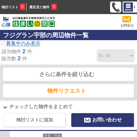
0
0
検討リスト
最近見た物件
お問合せ
フジグラン宇部の周辺物件一覧
募集中のみ表示
2
該当物件
件
2
販売数
件
さらに条件を絞り込む
物件リクエスト
チェックした物件をまとめて
検討リストに追加
お問い合わせ
売買｜売地