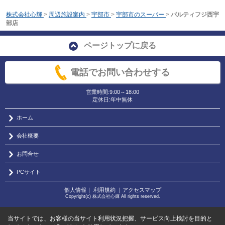
株式会社心輝
>
周辺施設案内
>
宇部市
>
宇部市のスーパー
>
パルティフジ西宇
部店
ページトップに戻る
電話でお問い合わせする
営業時間:9:00～18:00
定休日:年中無休
ホーム
会社概要
お問合せ
PCサイト
個人情報
｜
利用規約
｜
アクセスマップ
Copyright(c) 株式会社心輝 All rights reserved.
当サイトでは、お客様の当サイト利用状況把握、サービス向上検討を目的と