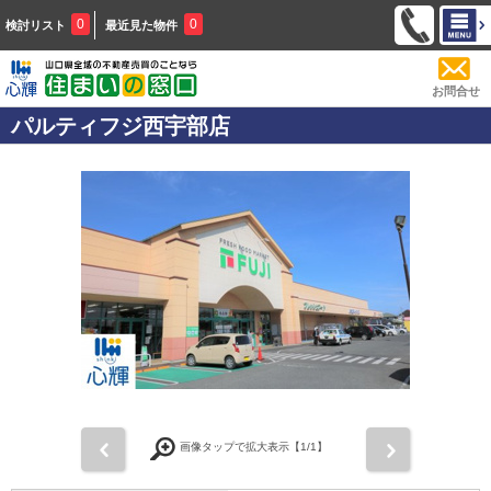
0
0
検討リスト
最近見た物件
お問合せ
パルティフジ西宇部店
前
次
画像タップで拡大表示【
1
/1】