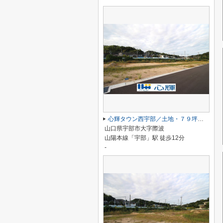
心輝タウン西宇部／土地・７９坪（１１号地）
山口県宇部市大字際波
山陽本線「宇部」駅 徒歩12分
-