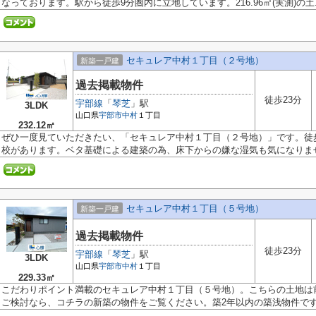
なっております。駅から徒歩9分圏内に立地しています。216.96㎡(実測)の土..
セキュレア中村１丁目（２号地）
新築一戸建
過去掲載物件
徒歩23分
宇部線
「
琴芝
」駅
3LDK
山口県
宇部市
中村
１丁目
232.12㎡
ぜひ一度見ていただきたい、「セキュレア中村１丁目（２号地）」です。徒
校があります。ベタ基礎による建築の為、床下からの嫌な湿気も気になりませ.
セキュレア中村１丁目（５号地）
新築一戸建
過去掲載物件
徒歩23分
宇部線
「
琴芝
」駅
3LDK
山口県
宇部市
中村
１丁目
229.33㎡
こだわりポイント満載のセキュレア中村１丁目（５号地）。こちらの土地は
ご検討なら、コチラの新築の物件をご覧ください。築2年以内の築浅物件です。