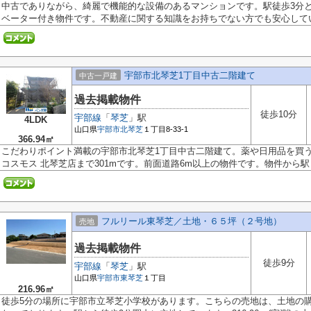
中古でありながら、綺麗で機能的な設備のあるマンションです。駅徒歩3分
ベーター付き物件です。不動産に関する知識をお持ちでない方でも安心してい.
宇部市北琴芝1丁目中古二階建て
中古一戸建
過去掲載物件
徒歩10分
宇部線
「
琴芝
」駅
4LDK
山口県
宇部市
北琴芝
１丁目8-33-1
366.94㎡
こだわりポイント満載の宇部市北琴芝1丁目中古二階建て。薬や日用品を買
コスモス 北琴芝店まで301mです。前面道路6m以上の物件です。物件から駅ま
フルリール東琴芝／土地・６５坪（２号地）
売地
過去掲載物件
徒歩9分
宇部線
「
琴芝
」駅
山口県
宇部市
東琴芝
１丁目
216.96㎡
徒歩5分の場所に宇部市立琴芝小学校があります。こちらの売地は、土地の