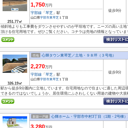
1,750
万円
徒歩9分
宇部線
「
琴芝
」駅
山口県
宇部市
東琴芝
１丁目
251.77㎡
傾斜地よりも工事費をダウンさせやすいのが平坦地です。ニーズの高い土地
頂ける住宅用地です。ぜひご覧ください。コチラは売地の情報となっています.
心輝タウン東琴芝／土地・９８坪（３号地）
売地
2,270
万円
徒歩9分
宇部線
「
琴芝
」駅
山口県
宇部市
東琴芝
１丁目
326.19㎡
駅から徒歩9分圏内に立地しています。住宅用地なので住まいに適した周辺
できるのではないでしょうか。居住環境にふさわしくない用途の建物や大規模.
心輝ホーム・宇部市中村3丁目（1期・2号棟）
新築一戸建
3,280
万円