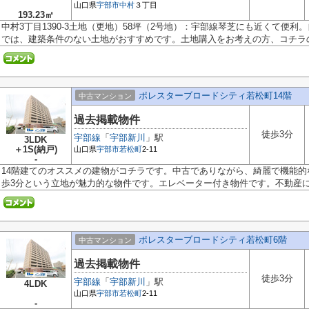
山口県
宇部市
中村
３丁目
193.23㎡
中村3丁目1390-3土地（更地）58坪（2号地）：宇部線琴芝にも近くて便
では、建築条件のない土地がおすすめです。土地購入をお考えの方、コチラの.
ポレスターブロードシティ若松町14階
中古マンション
過去掲載物件
徒歩3分
宇部線
「
宇部新川
」駅
3LDK
＋1S(納戸)
山口県
宇部市
若松町
2-11
-
14階建てのオススメの建物がコチラです。中古でありながら、綺麗で機能
歩3分という立地が魅力的な物件です。エレベーター付き物件です。不動産に関
ポレスターブロードシティ若松町6階
中古マンション
過去掲載物件
徒歩3分
宇部線
「
宇部新川
」駅
4LDK
山口県
宇部市
若松町
2-11
-