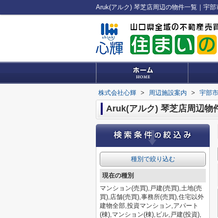
Aruk(アルク) 琴芝店周辺の物件一覧｜
株式会社心輝
>
周辺施設案内
>
宇部
Aruk(アルク) 琴芝店周辺物
種別で絞り込む
現在の種別
マンション(売買),戸建(売買),土地(売
買),店舗(売買),事務所(売買),住宅以外
建物全部,投資マンション,アパート
(棟),マンション(棟),ビル,戸建(投資),