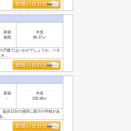
新築
木造
南西
86.37㎡
築の戸建てはいかがでしょうか。ベタ
...
新築
木造
-
105.98㎡
。徒歩12分の場所に新川小学校があ
..