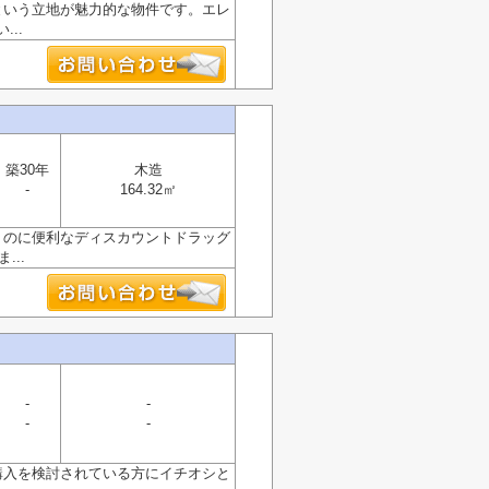
という立地が魅力的な物件です。エレ
..
築30年
木造
-
164.32㎡
うのに便利なディスカウントドラッグ
...
-
-
-
-
購入を検討されている方にイチオシと