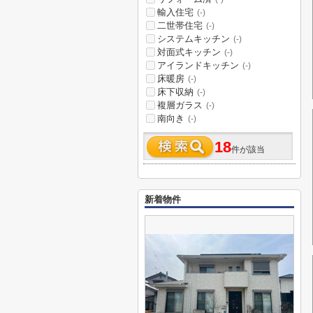
輸入住宅
(-)
二世帯住宅
(-)
システムキッチン
(-)
対面式キッチン
(-)
アイランドキッチン
(-)
床暖房
(-)
床下収納
(-)
複層ガラス
(-)
南向き
(-)
18
件が該当
新着物件