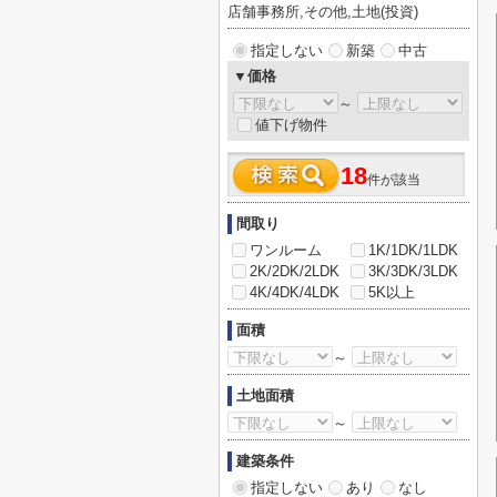
店舗事務所,その他,土地(投資)
指定しない
新築
中古
▼価格
～
値下げ物件
18
件が該当
間取り
ワンルーム
1K/1DK/1LDK
2K/2DK/2LDK
3K/3DK/3LDK
4K/4DK/4LDK
5K以上
面積
～
土地面積
～
建築条件
指定しない
あり
なし