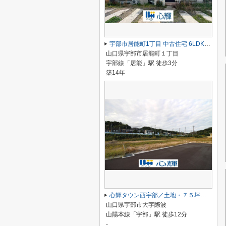
宇部市居能町1丁目 中古住宅 6LDK／2階建
山口県宇部市居能町１丁目
宇部線「居能」駅 徒歩3分
築14年
心輝タウン西宇部／土地・７５坪（９号地）
山口県宇部市大字際波
山陽本線「宇部」駅 徒歩12分
-