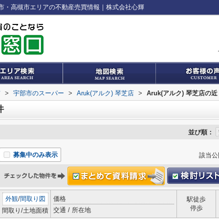
宇部市・高槻市エリアの不動産売買情報｜株式会社心輝
市
>
宇部市のスーパー
>
Aruk(アルク) 琴芝店
>
Aruk(アルク) 琴芝店の
件
並び順：
募集中のみ表示
該当公
外観
/
間取り図
価格
駅徒歩
停歩
交通 / 所在地
間取り/土地面積