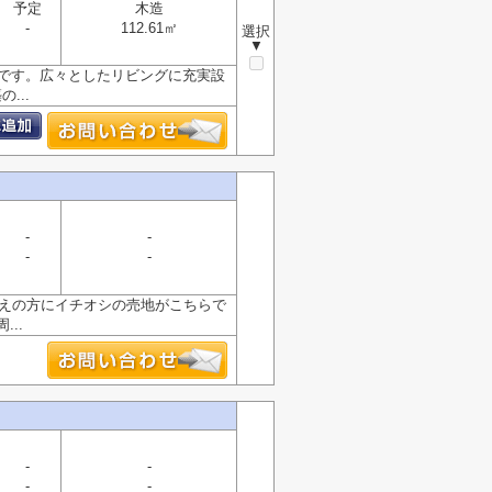
予定
木造
-
112.61㎡
選択
▼
件です。広々としたリビングに充実設
...
-
-
-
-
お考えの方にイチオシの売地がこちらで
..
-
-
-
-