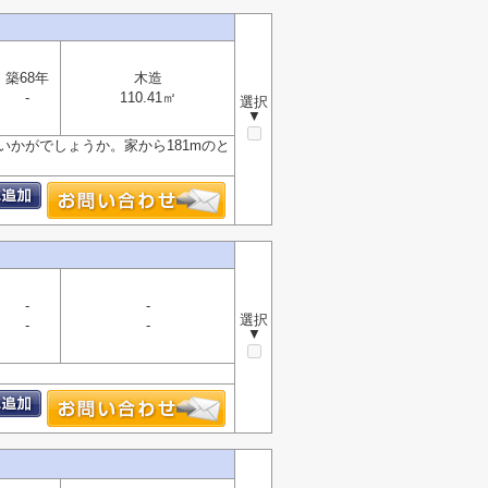
築68年
木造
-
110.41㎡
選択
▼
いかがでしょうか。家から181mのと
-
-
選択
-
-
▼