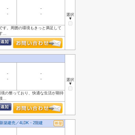
-
-
-
-
選択
▼
です。周囲の環境もきっと満足して
..
-
-
-
-
選択
▼
環境の整っており、快適な生活が期待
..
新築建売／4LDK・2階建