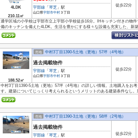
徒歩22分
4LDK
宇部線
「
琴芝
」駅
山口県
宇部市
中村
３丁目
210.11㎡
通学区域の小学校は宇部市立上宇部小学校徒歩16分。IHキッチン付きの物
備のキッチンを備えた4LDK。生活を豊かにする様々な設備も充実した、新築の
中村3丁目1390-5土地（更地）57坪（4号地）
売地
過去掲載物件
徒歩22分
宇部線
「
琴芝
」駅
山口県
宇部市
中村
３丁目
188.52㎡
中村3丁目1390-5土地（更地）57坪（4号地）の詳しい情報。土地購入を
す。建築についてじっくり考えられるというメリットのある建築条件なし。周.
中村3丁目1390-3土地（更地）58坪（2号地）
売地
過去掲載物件
徒歩22分
宇部線
「
琴芝
」駅