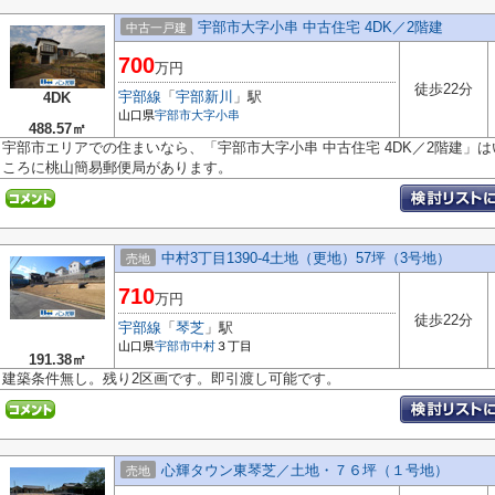
宇部市大字小串 中古住宅 4DK／2階建
中古一戸建
700
万円
徒歩22分
宇部線
「
宇部新川
」駅
4DK
山口県
宇部市
大字小串
488.57㎡
宇部市エリアでの住まいなら、「宇部市大字小串 中古住宅 4DK／2階建」は
ころに桃山簡易郵便局があります。
中村3丁目1390-4土地（更地）57坪（3号地）
売地
710
万円
徒歩22分
宇部線
「
琴芝
」駅
山口県
宇部市
中村
３丁目
191.38㎡
建築条件無し。残り2区画です。即引渡し可能です。
心輝タウン東琴芝／土地・７６坪（１号地）
売地