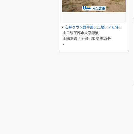
心輝タウン西宇部／土地・７６坪（８号地）
山口県宇部市大字際波
山陽本線「宇部」駅 徒歩12分
-