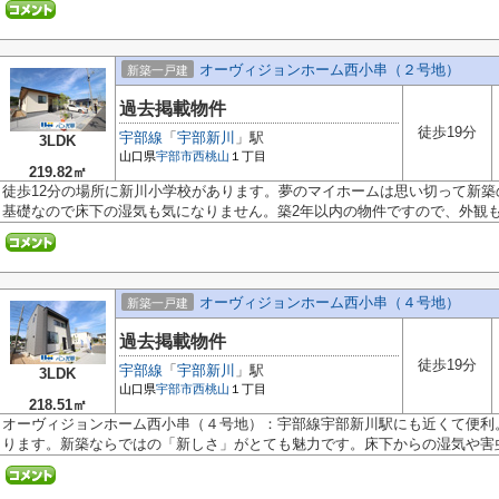
オーヴィジョンホーム西小串（２号地）
新築一戸建
過去掲載物件
徒歩19分
宇部線
「
宇部新川
」駅
3LDK
山口県
宇部市
西桃山
１丁目
219.82㎡
徒歩12分の場所に新川小学校があります。夢のマイホームは思い切って新
基礎なので床下の湿気も気になりません。築2年以内の物件ですので、外観もキ
オーヴィジョンホーム西小串（４号地）
新築一戸建
過去掲載物件
徒歩19分
宇部線
「
宇部新川
」駅
3LDK
山口県
宇部市
西桃山
１丁目
218.51㎡
オーヴィジョンホーム西小串（４号地）：宇部線宇部新川駅にも近くて便利
ります。新築ならではの「新しさ」がとても魅力です。床下からの湿気や害虫.