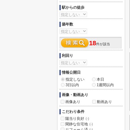
駅からの徒歩
築年数
18
件が該当
利回り
情報公開日
指定しない
本日
3日以内
1週間以内
画像・動画あり
画像あり
動画あり
こだわり条件
陽当り良好
(-)
閑静な住宅地
(-)
リフォーム済
(-)