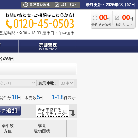
最終更新：2026年08月07日
00
00
件
件
最近見た物件
検討リスト
営業時間：9:00～18:00
定休日：年中無休
近くの物件
表示件数：
18
5
1-18
開件数
件 販売数
件
件表示
表示中物件を
一括でチェック
築年数
構造
方位
建物面積