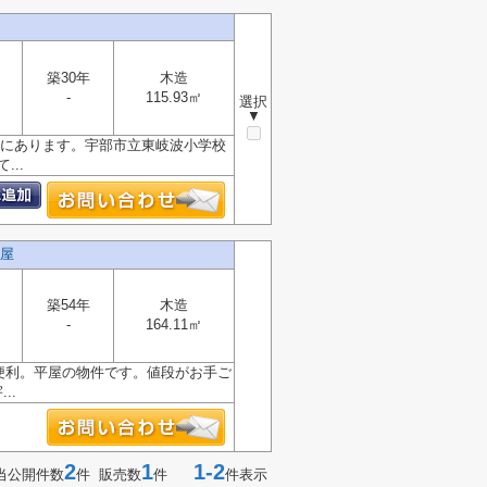
築30年
木造
-
115.93㎡
選択
▼
囲にあります。宇部市立東岐波小学校
..
平屋
築54年
木造
-
164.11㎡
て便利。平屋の物件です。値段がお手ご
..
2
1
1-2
当公開件数
件 販売数
件
件表示