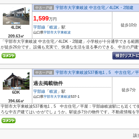
宇部市大字東岐波 中古住宅／4LDK・2階建
中古一戸建
1,599
万円
徒歩10分
宇部線
「
岐波
」駅
4LDK
山口県
宇部市
大字東岐波
209.63㎡
「宇部市大字東岐波 中古住宅／4LDK・2階建」小学校が十分通学できる範
が徒歩26分です。設備も充実で、快適な生活を送る事のできる、中古の戸建て.
宇部市大字東岐波537番地1，5 中古住宅／
中古一戸建
過去掲載物件
徒歩7分
宇部線
「
岐波
」駅
6DK
山口県
宇部市
大字東岐波
537-1
394.66㎡
宇部市大字東岐波537番地1，5 中古住宅／平屋：宇部線岐波駅にも近く
ろな中古戸建てはいかがでしょうか。駅徒歩7分の物件です。不動産情報を宇.
該