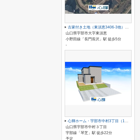
古家付き土地（東須恵3406-3他）約776坪・現況渡し
山口県宇部市大字東須恵
小野田線「長門長沢」駅 徒歩5分
-
心輝ホーム・宇部市中村3丁目（1期・2号棟）新築建売／4LDK・2階建
山口県宇部市中村３丁目
宇部線「琴芝」駅 徒歩22分
予定