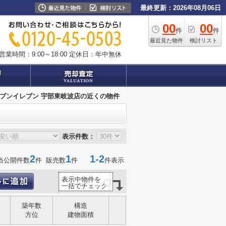
最終更新：2026年08月06日
00
00
件
件
最近見た物件
検討リスト
営業時間：9:00～18:00
定休日：年中無休
ブンイレブン 宇部東岐波店の近くの物件
表示件数：
2
1
1-2
当公開件数
件 販売数
件
件表示
表示中物件を
一括でチェック
築年数
構造
方位
建物面積