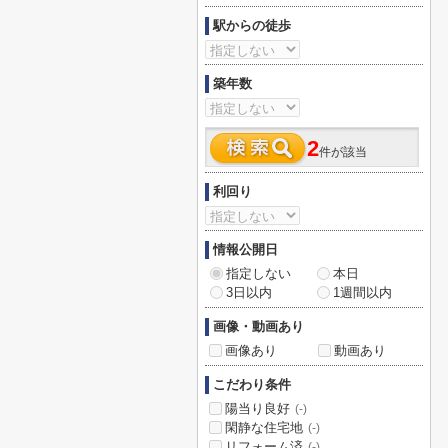
駅からの徒歩
築年数
2
件が該当
利回り
情報公開日
指定しない
本日
3日以内
1週間以内
画像・動画あり
画像あり
動画あり
こだわり条件
陽当り良好
(-)
閑静な住宅地
(-)
リフォーム済
(-)