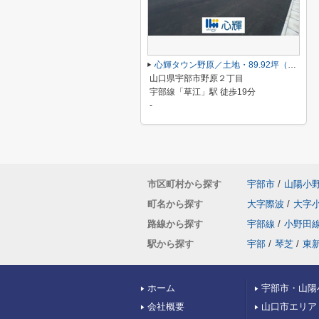
心輝タウン野原／土地・89.92坪（8号地／角地）
山口県宇部市野原２丁目
宇部線「草江」駅 徒歩19分
-
市区町村から探す
宇部市
/
山陽小
町名から探す
大字際波
/
大字
路線から探す
宇部線
/
小野田
駅から探す
宇部
/
琴芝
/
東
ホーム
宇部市・山陽
会社概要
山口市エリア