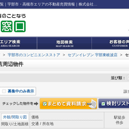
セブンイレブン 宇部東岐波店周辺の物件一覧｜宇部市・高槻市エリアの不動産売買情報｜株式会社心輝
市
>
宇部市のコンビニエンスストア
>
セブンイレブン 宇部東岐波店
>
セ
店周辺物件
並び順：
募集中のみ表示
該
外観
/
間取り図
価格
駅徒歩
停歩
交通 / 所在地
間取り/土地面積