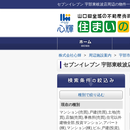
株式会社心輝
>
周辺施設案内
>
宇部
セブンイレブン 宇部東岐波
種別で絞り込む
現在の種別
マンション(売買),戸建(売買),土地(売
買),店舗(売買),事務所(売買),住宅以外
建物全部,投資マンション,アパート
(棟),マンション(棟),ビル,戸建(投資),