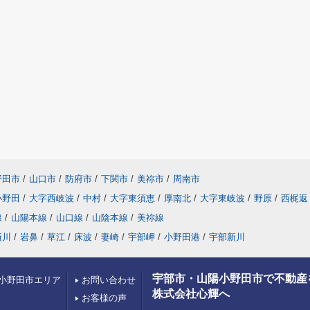
野田市
/
山口市
/
防府市
/
下関市
/
美祢市
/
周南市
小野田
/
大字西岐波
/
中村
/
大字東須恵
/
厚南北
/
大字東岐波
/
野原
/
西梶返
線
/
山陽本線
/
山口線
/
山陰本線
/
美祢線
新川
/
岩鼻
/
草江
/
床波
/
妻崎
/
宇部岬
/
小野田港
/
宇部新川
宇部市・山陽小野田市で不動産
小野田市エリア
お問い合わせ
株式会社心輝へ
お客様の声