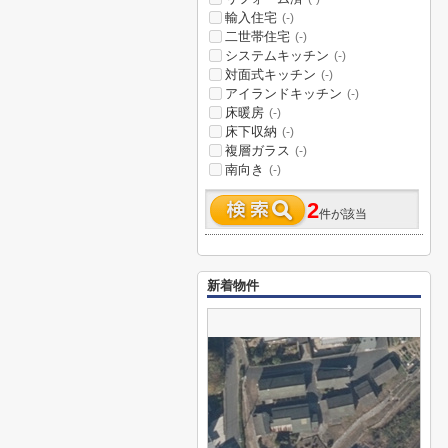
輸入住宅
(-)
二世帯住宅
(-)
システムキッチン
(-)
対面式キッチン
(-)
アイランドキッチン
(-)
床暖房
(-)
床下収納
(-)
複層ガラス
(-)
南向き
(-)
2
件が該当
新着物件