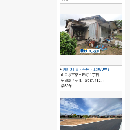
岬町3丁目・平屋（土地70坪）
山口県宇部市岬町３丁目
宇部線「草江」駅 徒歩11分
築53年