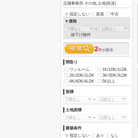
店舗事務所,その他,土地(投資)
指定しない
新築
中古
▼価格
～
値下げ物件
2
件が該当
間取り
ワンルーム
1K/1DK/1LDK
2K/2DK/2LDK
3K/3DK/3LDK
4K/4DK/4LDK
5K以上
面積
～
土地面積
～
建築条件
指定しない
あり
なし