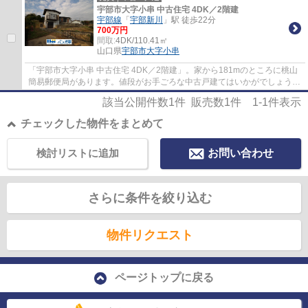
宇部市大字小串 中古住宅 4DK／2階建
宇部線
「
宇部新川
」駅 徒歩22分
700万円
間取:
4DK/110.41㎡
山口県
宇部市
大字小串
「宇部市大字小串 中古住宅 4DK／2階建」。家から181mのところに桃山
簡易郵便局があります。値段がお手ごろな中古戸建てはいかがでしょう
か。お客様の物件に対する条件をお聞かせくだ...
該当公開件数
1
件 販売数
1
件
1-1
件表示
チェックした物件をまとめて
検討リストに追加
お問い合わせ
さらに条件を絞り込む
物件リクエスト
ページトップに戻る