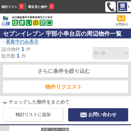
0
0
検討リスト
最近見た物件
お問合せ
セブンイレブン 宇部小串台店の周辺物件一覧
募集中のみ表示
1
該当物件
件
1
販売数
件
さらに条件を絞り込む
物件リクエスト
チェックした物件をまとめて
検討リストに追加
お問い合わせ
売買｜中古一戸建