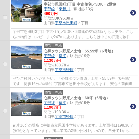
宇部市恩田町3丁目 中古住宅／5DK・2階建
宇部線
「
東新川
」駅 徒歩13分
490万円
間取:
5DK/96.88㎡
山口県
宇部市
恩田町
３丁目
宇部市恩田町3丁目 中古住宅／5DK・2階建の空室情報ならコチラ。こち
らの物件はコンビニまで247mにあります。こちらは中古の戸建て物件で
す。駅までは徒歩13分でアクセス可能です。
売買｜売地
心輝タウン野原／土地・55.59坪（6号地）
宇部線
「
草江
」駅 徒歩19分
1,130万円
間取:
-/183.78㎡
山口県
宇部市
野原
２丁目
ぜひご検討いただきたい、「心輝タウン野原／土地・55.59坪（6号地）」
です。徒歩16分の場所に宇部市立恩田小学校があります。安心の前面道路
6m以上の条件を備えております。土地の購...
売買｜売地
心輝タウン野原／土地・60坪（5号地）
宇部線
「
草江
」駅 徒歩19分
1,190万円
間取:
-/198.36㎡
山口県
宇部市
野原
２丁目
徒歩16分の場所に宇部市立恩田小学校があります。土地面積は198.36㎡
(実測)となっています。施工業者の制約を受けないので、自分で1から間
取りを考えられる建築条件無し。心輝がお奨め...