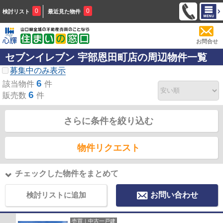
0
0
検討リスト
最近見た物件
お問合せ
セブンイレブン 宇部恩田町店の周辺物件一覧
募集中のみ表示
6
該当物件
件
6
販売数
件
さらに条件を絞り込む
物件リクエスト
チェックした物件をまとめて
検討リストに追加
お問い合わせ
売買｜中古一戸建