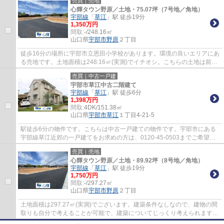
売買｜売地
心輝タウン野原／土地・75.07坪（7号地／角地）
宇部線
「
草江
」駅 徒歩19分
1,350万円
間取:
-/248.16㎡
山口県
宇部市
野原
２丁目
徒歩16分の場所に宇部市立恩田小学校があります。環境の良いエリアにあ
る売地です。土地面積は248.16㎡(実測)でイチオシ。こちらの土地は前面
道路6m以上です。info@shinki-yamaguchi.j...
売買｜中古一戸建
宇部市草江中古二階建て
宇部線
「
草江
」駅 徒歩6分
1,398万円
間取:
4DK/151.38㎡
山口県
宇部市
草江
１丁目4-21-5
駅徒歩6分の物件です。こちらは中古一戸建ての物件です。宇部市にある
宇部線草江近郊の一戸建てをお求めの方は、0120-45-0503までご希望の
条件をお気軽にお申し付け下さい。
売買｜売地
心輝タウン野原／土地・89.92坪（8号地／角地）
宇部線
「
草江
」駅 徒歩19分
1,750万円
間取:
-/297.27㎡
山口県
宇部市
野原
２丁目
土地面積は297.27㎡(実測)でございます。建築条件なしなので、建物の間
取りも自分で考えることが可能で、建築についてじっくり考えられます。
周辺環境が充実している売地はこちらです...