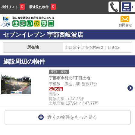
0
0
検討リスト
最近見た物件
お問合せ
セブンイレブン 宇部西岐波店
所在地
山口県宇部市今村南２丁目9-12
施設周辺の物件
売買｜売地
宇部市今村北2丁目土地
宇部線「床波」駅 徒歩17分
250万円
間取:
-
建物面積:
- / 47.77坪
土地面積:
157.94㎡ / 47.77坪
近くの物件をもっと見る