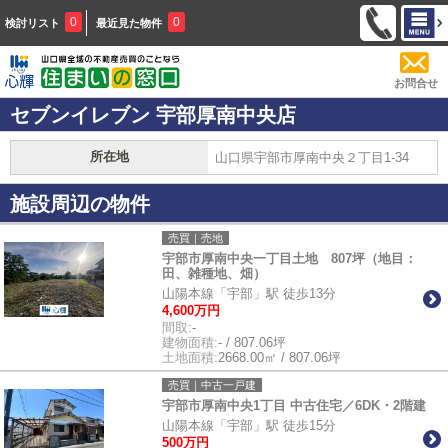
0
0
検討リスト
最近見た物件
お問合せ
セブンイレブン 宇部厚南中央店
所在地
山口県宇部市厚南中央２丁目1-34
施設周辺の物件
売買｜売地
宇部市厚南中央一丁目土地 807坪（地目：
田、雑種地、畑）
山陽本線「宇部」駅 徒歩13分
4,600万円
間取:
-
建物面積:
- / 807.06坪
土地面積:
2668.00㎡ / 807.06坪
売買｜中古一戸建
宇部市厚南中央1丁目 中古住宅／6DK・2階建
山陽本線「宇部」駅 徒歩15分
500万円