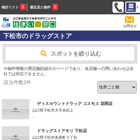
0
0
検討リスト
最近見た物件
お問合せ
下松市のドラッグストア
スポットを絞り込む
※物件情報の周辺施設紹介のページであり、各店舗への問い合わせは当
社では対応できません。
該当件数
2
件
ディスカウントドラッグ コスモス 花岡店
山口県下松市大字末武上
-
ドラッグストアモリ 下松店
山口県下松市美里町３丁目