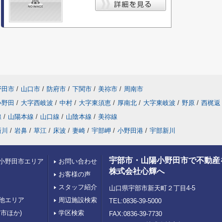
野田市
/
山口市
/
防府市
/
下関市
/
美祢市
/
周南市
小野田
/
大字西岐波
/
中村
/
大字東須恵
/
厚南北
/
大字東岐波
/
野原
/
西梶返
線
/
山陽本線
/
山口線
/
山陰本線
/
美祢線
新川
/
岩鼻
/
草江
/
床波
/
妻崎
/
宇部岬
/
小野田港
/
宇部新川
宇部市・山陽小野田市で不動産
小野田市エリア
お問い合わせ
株式会社心輝へ
お客様の声
スタッフ紹介
山口県宇部市新天町２丁目4-5
他エリア
周辺施設検索
TEL:0836-39-5000
市ほか)
学区検索
FAX:0836-39-7730