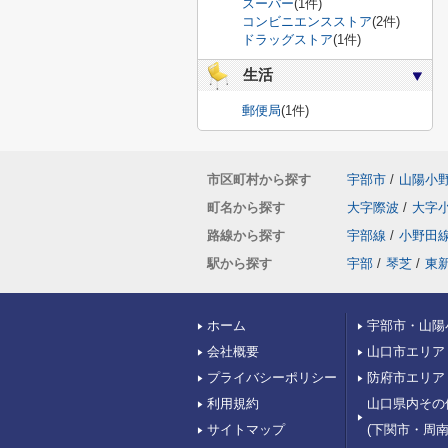
スーパー
(1件)
コンビニエンスストア
(2件)
ドラッグストア
(1件)
生活
郵便局
(1件)
市区町村から探す
宇部市
/
山陽小
町名から探す
大字際波
/
大字
路線から探す
宇部線
/
小野田
駅から探す
宇部
/
琴芝
/
東
ホーム
宇部市・山陽
会社概要
山口市エリア
プライバシーポリシー
防府市エリア
利用規約
山口県内その
サイトマップ
(下関市・周南