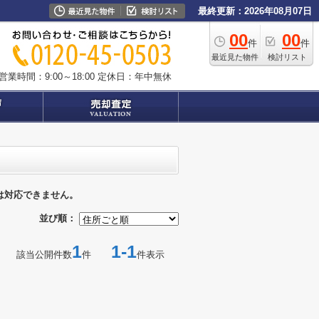
最終更新：2026年08月07日
00
00
件
件
最近見た物件
検討リスト
営業時間：9:00～18:00
定休日：年中無休
は対応できません。
並び順：
1
1-1
該当公開件数
件
件表示