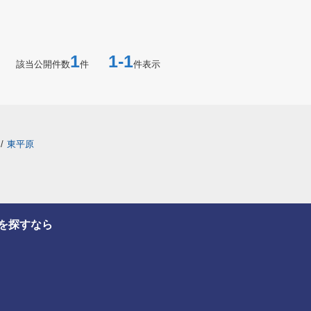
1
1-1
該当公開件数
件
件表示
/
東平原
を探すなら