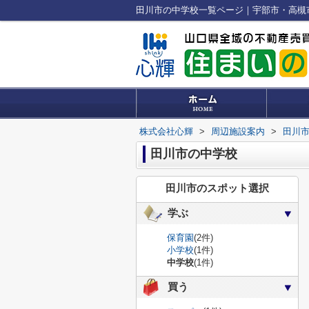
田川市の中学校一覧ページ｜宇部市・高槻
株式会社心輝
>
周辺施設案内
>
田川
田川市の中学校
田川市のスポット選択
学ぶ
保育園
(2件)
小学校
(1件)
中学校
(1件)
買う