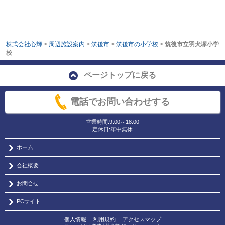
株式会社心輝
>
周辺施設案内
>
筑後市
>
筑後市の小学校
>
筑後市立羽犬塚小学
校
ページトップに戻る
電話でお問い合わせする
営業時間:9:00～18:00
定休日:年中無休
ホーム
会社概要
お問合せ
PCサイト
個人情報
｜
利用規約
｜
アクセスマップ