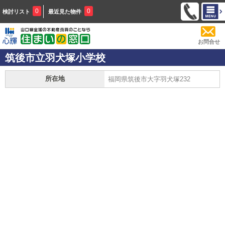
0
0
検討リスト
最近見た物件
お問合せ
筑後市立羽犬塚小学校
所在地
福岡県筑後市大字羽犬塚232