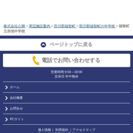
株式会社心輝
>
周辺施設案内
>
田川郡福智町
>
田川郡福智町の中学校
>
福智町
立赤池中学校
ページトップに戻る
電話でお問い合わせする
営業時間:9:00～18:00
定休日:年中無休
ホーム
会社概要
お問合せ
PCサイト
個人情報
｜
利用規約
｜
アクセスマップ