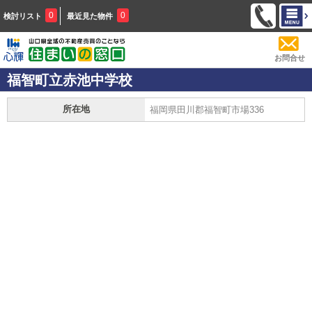
0
0
検討リスト
最近見た物件
お問合せ
福智町立赤池中学校
所在地
福岡県田川郡福智町市場336