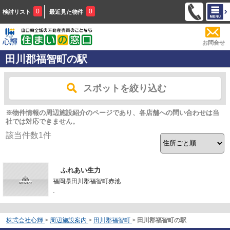
0
0
検討リスト
最近見た物件
お問合せ
田川郡福智町の駅
スポットを絞り込む
※物件情報の周辺施設紹介のページであり、各店舗への問い合わせは当
社では対応できません。
該当件数
1
件
ふれあい生力
福岡県田川郡福智町赤池
-
株式会社心輝
>
周辺施設案内
>
田川郡福智町
>
田川郡福智町の駅