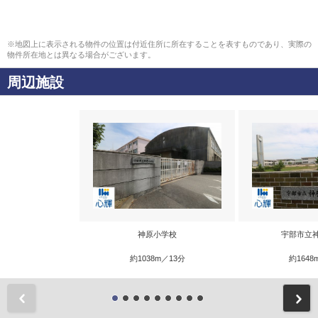
※地図上に表示される物件の位置は付近住所に所在することを表すものであり、実際の
物件所在地とは異なる場合がございます。
周辺施設
神原小学校
宇部市立
約1038m／13分
約1648
前