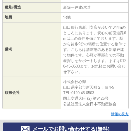
種別/構造
新築一戸建/木造
地目
宅地
山口銀行東新川支店が歩いて344mの
ところにあります。安心の前面道路6
m以上の条件を備えております。駅
から徒歩9分の場所に位置する物件で
備考
す。こちらは清潔感のある新築戸建
て物件です。心輝が宇部市での不動
産探しをサポートします。まずは012
0-45-0503まで、お気軽にお問い合わ
せ下さい。
株式会社心輝
山口県宇部市新天町２丁目4-5
取扱会社
TEL:0120-45-0503
国土交通大臣 (2) 第9426号
公益社団法人全日本不動産協会
情報の見方
メールでお問い合わせする(無料)