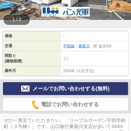
1 / 3
価格
-
交通
宇部線
「
東新川
」駅 徒歩9分
間取り
-(-)
(建物面積)
築年月
2024年 11月(予定)
メールでお問い合わせする(無料)
電話でお問い合わせする
ぜひ一度見ていただきたい、「リーブルガーデン宇部市錦
町（３号棟）」です。山口銀行東新川支店が歩いて344m