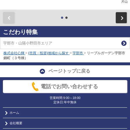
片山
前
こだわり特集
宇部市・山陽小野田市エリア
株式会社心輝
>
(売買・投資)地域から探す
>
宇部市
>
リーブルガーデン宇部市
錦町（３号棟）
ページトップに戻る
電話でお問い合わせする
営業時間:9:00～18:00
定休日:年中無休
ホーム
会社概要