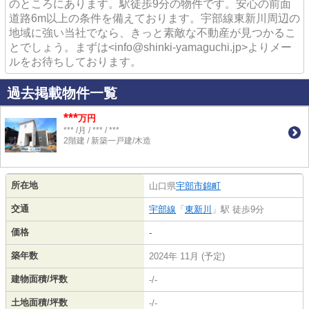
のところにあります。駅徒歩9分の物件です。安心の前面
道路6m以上の条件を備えております。宇部線東新川周辺の
地域に強い当社でなら、きっと素敵な不動産が見つかるこ
とでしょう。まずは<info@shinki-yamaguchi.jp>よりメー
ルをお待ちしております。
過去掲載物件一覧
***
万円
*** /月 / *** / ***
2階建 / 新築一戸建/木造
所在地
山口県
宇部市
錦町
交通
宇部線
「
東新川
」駅 徒歩9分
価格
-
築年数
2024年 11月 (予定)
建物面積/坪数
-/-
土地面積/坪数
-/-