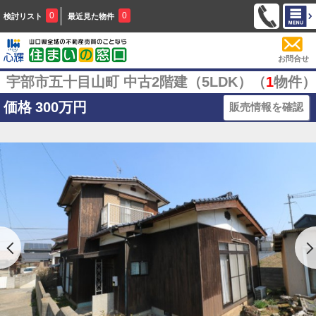
0
0
検討リスト
最近見た物件
お問合せ
宇部市五十目山町 中古2階建（5LDK）（
1
物件）
価格
300万円
販売情報を確認