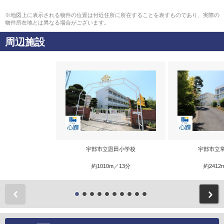
※地図上に表示される物件の位置は付近住所に所在することを表すものであり、実際の
物件所在地とは異なる場合がございます。
周辺施設
宇部市立恩田小学校
宇部市立
約1010m／13分
約2412
前