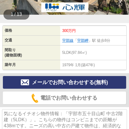
1 / 13
価格
300万円
交通
宇部線
「
宇部岬
」駅 徒歩8分
間取り
5LDK(97.84㎡)
(建物面積)
築年月
1979年 1月(築47年)
メールでお問い合わせする(無料)
電話でお問い合わせする
気になるイチオシ物件情報：「宇部市五十目山町 中古2階
建（5LDK）」。こちらの物件はコンビニまでの距離が
438mです。ニーズの高い中古の戸建て物件は、経済的な