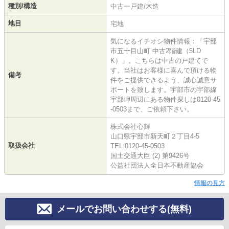
種別/構造
中古一戸建/木造
地目
宅地
気になるイチオシ物件情報：「宇部
市五十目山町 中古2階建（5LD
K）」。こちらは中古の戸建てで
す。当社はお客様に喜んで頂ける物
備考
件をご提供できるよう、誠心誠意サ
ポートを致します。宇部市の宇部線
宇部岬周辺にある物件探しは0120-45
-0503まで、ご依頼下さい。
株式会社心輝
山口県宇部市新天町２丁目4-5
取扱会社
TEL:0120-45-0503
国土交通大臣 (2) 第9426号
公益社団法人全日本不動産協会
情報の見方
メールでお問い合わせする(無料)