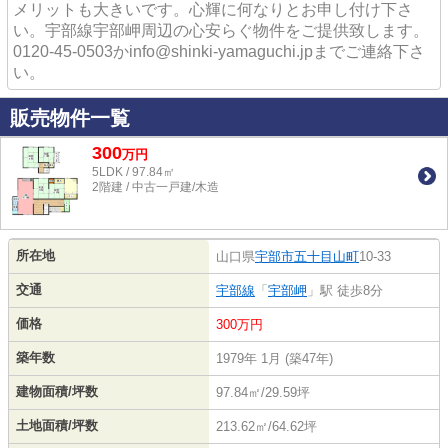
メリットも大きいです。心輝に何なりとお申し付け下さ
い。宇部線宇部岬周辺の心安らぐ物件をご提供致します。
0120-45-0503かinfo@shinki-yamaguchi.jpまでご連絡下さ
い。
販売物件一覧
300
万
円
5LDK / 97.84㎡
2階建 / 中古一戸建/木造
所在地
山口県
宇部市
五十目山町
10-33
交通
宇部線
「
宇部岬
」駅 徒歩8分
価格
300万円
築年数
1979年 1月 (築47年)
建物面積/坪数
97.84㎡/29.59坪
土地面積/坪数
213.62㎡/64.62坪