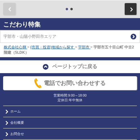
前
こだわり特集
宇部市・山陽小野田市エリア
株式会社心輝
>
(売買・投資)地域から探す
>
宇部市
>
宇部市五十目山町 中古2
階建（5LDK）
ページトップに戻る
電話でお問い合わせする
営業時間:9:00～18:00
定休日:年中無休
ホーム
会社概要
お問合せ