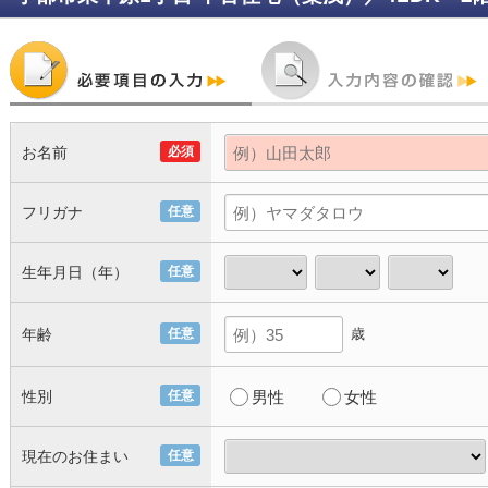
お名前
必須
フリガナ
任意
生年月日（年）
任意
年齢
任意
歳
性別
任意
男性
女性
現在のお住まい
任意