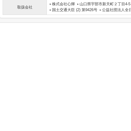
株式会社心輝
山口県宇部市新天町２丁目4-
取扱会社
国土交通大臣 (2) 第9426号
公益社団法人全