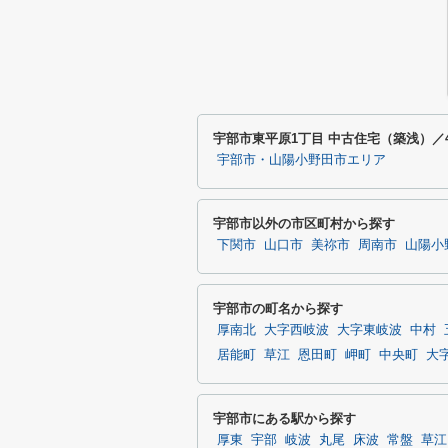
宇部市東平原1丁目 中古住宅（築浅）／
宇部市・山陽小野田市エリア
宇部市以外の市区町村から探す
下関市
山口市
美祢市
周南市
山陽小
宇部市の町名から探す
厚南北
大字西岐波
大字東岐波
中村
居能町
草江
恩田町
岬町
中央町
大
宇部市にある駅から探す
厚東
宇部
岐波
丸尾
床波
常盤
草江