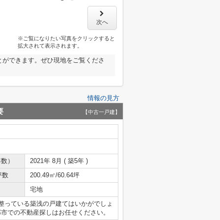
次へ
※ご覧になりたい写真をクリックすると
拡大されて表示されます。
とができます。ぜひ現地をご覧くださ
情報の見方
要
【中古一戸建】
年数）
2021年 8月 ( 築5年 )
坪数
200.49㎡/60.64坪
宅地
が整っている築浅の戸建てはいかがでしょ
部市での不動産探しはお任せください。