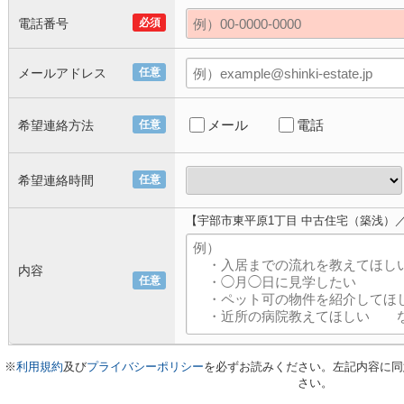
電話番号
必須
メールアドレス
任意
メール
電話
希望連絡方法
任意
希望連絡時間
任意
【宇部市東平原1丁目 中古住宅（築浅）／
内容
任意
※
利用規約
及び
プライバシーポリシー
を必ずお読みください。左記内容に同
さい。