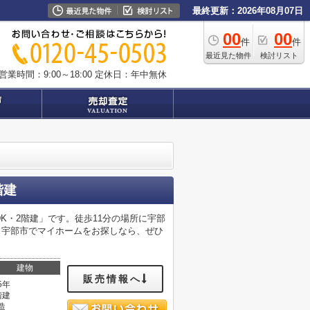
最終更新：2026年08月07日
00
00
件
件
最近見た物件
検討リスト
営業時間：9:00～18:00
定休日：年中無休
階建
K・2階建」です。徒歩11分の場所に宇部
。宇部市でマイホームをお探しなら、ぜひ
建物
販売情報へ
5年
階建
造