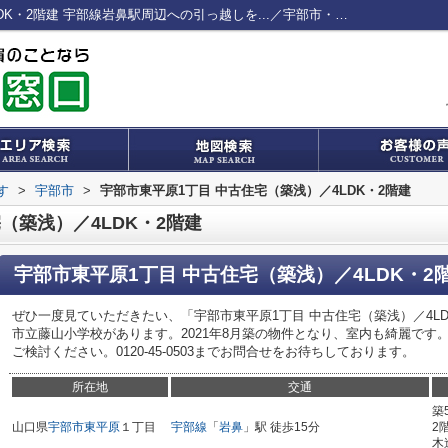
宇部市東平原1丁目 中古住宅（築浅）／4LDK・2階建 宇部線岩鼻駅周辺への引っ越しを...／宇部市・高槻市エリアの不動産売買情報／株式会社心輝
す
>
宇部市
>
宇部市東平原1丁目 中古住宅（築浅）／4LDK・2階建
（築浅）／4LDK・2階建
宇部市東平原1丁目 中古住宅（築浅）／4LDK・2
ぜひ一度見ていただきたい、「宇部市東平原1丁目 中古住宅（築浅）／4LD
市立藤山小学校があります。2021年8月築の物件となり、室内も綺麗です
ご検討ください。0120-45-0503までお問合せをお待ちしております。
所在地
交通
築
山口県
宇部市
東平原
１丁目
宇部線
「
岩鼻
」駅 徒歩15分
2
木