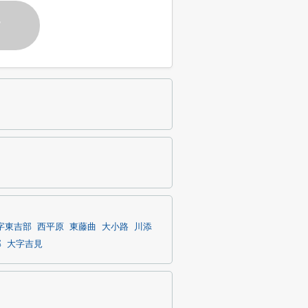
す
字東吉部
西平原
東藤曲
大小路
川添
部
大字吉見