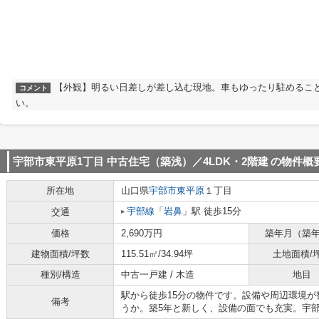
【外観】明るい日差しが差し込む現地。車もゆったり駐めるこ
コメント
い。
宇部市東平原1丁目 中古住宅（築浅）／4LDK・2階建
の物件概
所在地
山口県
宇部市
東平原
１丁目
宇部線
「
岩鼻
」駅 徒歩15分
交通
価格
2,690万円
築年月（築
建物面積/坪数
115.51㎡/34.94坪
土地面積/
種別/構造
中古一戸建 / 木造
地目
駅から徒歩15分の物件です。設備や周辺環境
備考
うか。築5年と新しく、設備の面でも充実。宇