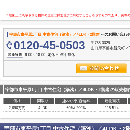
※地図上に表示される物件の位置は付近住所に所在することを表すものであり、実際
宇部市東平原1丁目 中古住宅（築浅）／4LDK・2階建
へのお問い合わ
0120-45-0503
〒755-0029
山口県宇部市新天町２丁
9:00～18:00 定休日:年中無休
宇部市東平原1丁目 中古住宅（築浅）／4LDK・2階建
の販売物
価格
間取り
建物面積
建ぺい率/容積率
2,690万円
4LDK
60%/ 200%
115.51㎡
宇部市東平原1丁目 中古住宅（築浅）／4LDK・2