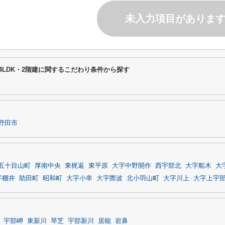
未入力項目がありま
4LDK・2階建に関するこだわり条件から探す
野田市
五十目山町
厚南中央
東梶返
東平原
大字中野開作
西宇部北
大字船木
大
字棚井
助田町
昭和町
大字小串
大字際波
北小羽山町
大字川上
大字上宇
宇部岬
東新川
琴芝
宇部新川
居能
岩鼻