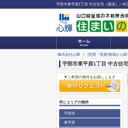
株式会社心輝
>
(売買・投資)地域から探
宇部市東平原1丁目 中古住宅
▼ご希望の物件をお探しします
同じエリアの物件
宇部市
東平原