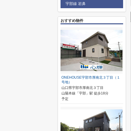
宇部線 岩鼻
おすすめ物件
ONEHOUSE宇部市厚南北３丁目（１
号地）
山口県宇部市厚南北３丁目
山陽本線「宇部」駅 徒歩18分
予定