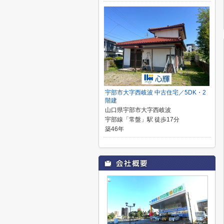
宇部市大字西岐波 中古住宅／5DK・2
階建
山口県宇部市大字西岐波
宇部線「常盤」駅 徒歩17分
築46年