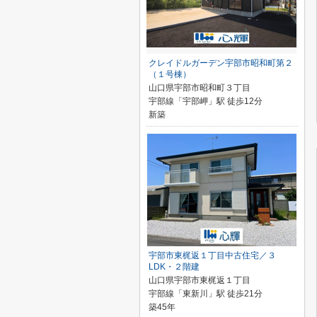
クレイドルガーデン宇部市昭和町第２
（１号棟）
山口県宇部市昭和町３丁目
宇部線「宇部岬」駅 徒歩12分
新築
宇部市東梶返１丁目中古住宅／３
LDK・２階建
山口県宇部市東梶返１丁目
宇部線「東新川」駅 徒歩21分
築45年