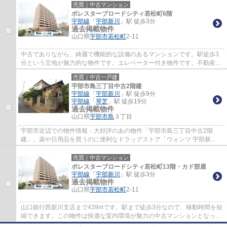
売買｜中古マンション
ポレスターブロードシティ若松町6階
宇部線
「
宇部新川
」駅 徒歩3分
過去掲載物件
山口県
宇部市
若松町
2-11
中古でありながら、綺麗で機能的な設備のあるマンションです。駅徒歩3
分という立地が魅力的な物件です。エレベーター付き物件です。不動産に
関する知識をお持ちでない方でも安心してい...
売買｜中古一戸建
宇部市島三丁目中古2階建
宇部線
「
宇部新川
」駅 徒歩9分
宇部線
「
琴芝
」駅 徒歩19分
過去掲載物件
山口県
宇部市
島
３丁目
宇部市近辺での物件情報：大好評のあの物件「宇部市島三丁目中古2階
建」。薬や日用品を買うのに便利なドラッグストア「ウォンツ 宇部新川
店」が、こちらの物件から221mのところにあり...
売買｜中古マンション
ポレスターブロードシティ若松町13階・カド部屋
宇部線
「
宇部新川
」駅 徒歩3分
過去掲載物件
山口県
宇部市
若松町
2-11
山口銀行西新川支店まで439mです。駅まで徒歩3分なので、移動時間を短
縮できます。この物件は快適な室内環境が魅力の中古マンションとなって
います。地上14階建ての物件です。ご連絡は...