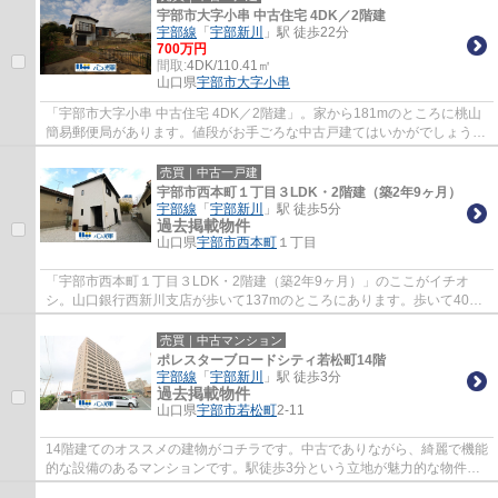
宇部市大字小串 中古住宅 4DK／2階建
宇部線
「
宇部新川
」駅 徒歩22分
700万円
間取:
4DK/110.41㎡
山口県
宇部市
大字小串
「宇部市大字小串 中古住宅 4DK／2階建」。家から181mのところに桃山
簡易郵便局があります。値段がお手ごろな中古戸建てはいかがでしょう
か。お客様の物件に対する条件をお聞かせくだ...
売買｜中古一戸建
宇部市西本町１丁目３LDK・2階建（築2年9ヶ月）
宇部線
「
宇部新川
」駅 徒歩5分
過去掲載物件
山口県
宇部市
西本町
１丁目
「宇部市西本町１丁目３LDK・2階建（築2年9ヶ月）」のここがイチオ
シ。山口銀行西新川支店が歩いて137mのところにあります。歩いて400m
の場所に、SUPER CENTER TRIAL(スーパーセンター...
売買｜中古マンション
ポレスターブロードシティ若松町14階
宇部線
「
宇部新川
」駅 徒歩3分
過去掲載物件
山口県
宇部市
若松町
2-11
14階建てのオススメの建物がコチラです。中古でありながら、綺麗で機能
的な設備のあるマンションです。駅徒歩3分という立地が魅力的な物件で
す。エレベーター付き物件です。不動産に関...