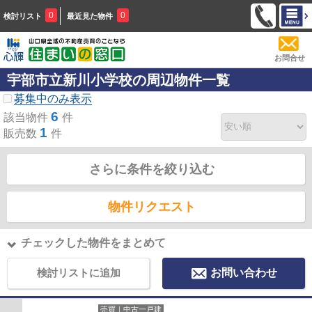
0
0
検討リスト
最近見た物件
お問合せ
宇部市立新川小学校の周辺物件一覧
募集中のみ表示
6
該当物件
件
1
販売数
件
さらに条件を絞り込む
物件リクエスト
チェックした物件をまとめて
検討リストに追加
お問い合わせ
売買｜中古一戸建