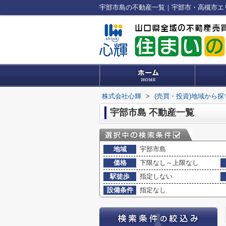
宇部市島の不動産一覧｜宇部市・高槻市エ
株式会社心輝
>
(売買・投資)地域から探
宇部市島 不動産一覧
地域
宇部市島
価格
下限なし～上限なし
駅徒歩
指定しない
設備条件
指定なし