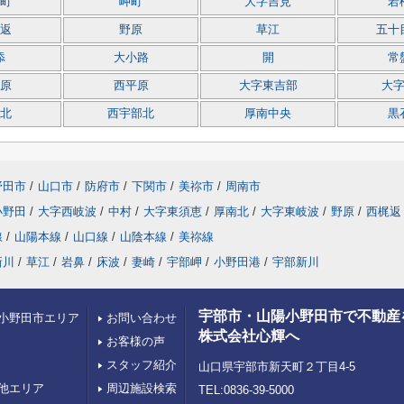
町
岬町
大字吉見
若
返
野原
草江
五十
添
大小路
開
常
原
西平原
大字東吉部
大
北
西宇部北
厚南中央
黒
野田市
/
山口市
/
防府市
/
下関市
/
美祢市
/
周南市
小野田
/
大字西岐波
/
中村
/
大字東須恵
/
厚南北
/
大字東岐波
/
野原
/
西梶返
線
/
山陽本線
/
山口線
/
山陰本線
/
美祢線
新川
/
草江
/
岩鼻
/
床波
/
妻崎
/
宇部岬
/
小野田港
/
宇部新川
宇部市・山陽小野田市で不動産
小野田市エリア
お問い合わせ
株式会社心輝へ
お客様の声
スタッフ紹介
山口県宇部市新天町２丁目4-5
他エリア
周辺施設検索
TEL:0836-39-5000