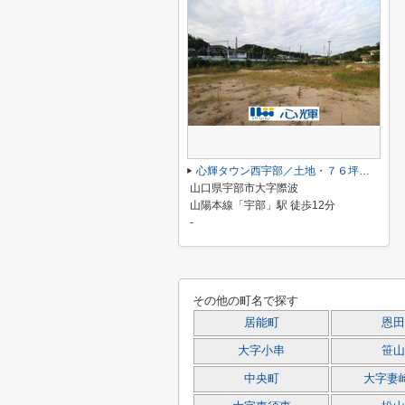
心輝タウン西宇部／土地・７６坪（８号地）
山口県宇部市大字際波
山陽本線「宇部」駅 徒歩12分
-
その他の町名で探す
居能町
恩田
大字小串
笹山
中央町
大字妻