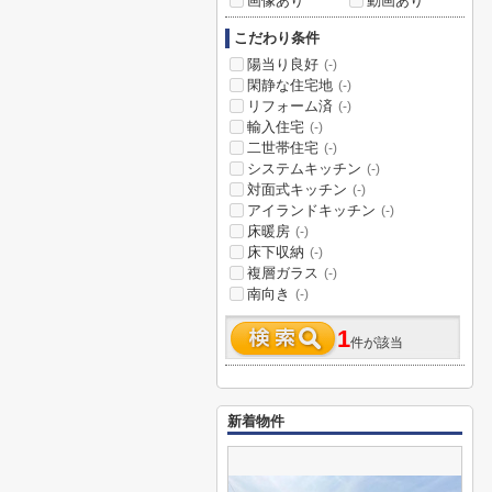
画像あり
動画あり
こだわり条件
陽当り良好
(-)
閑静な住宅地
(-)
リフォーム済
(-)
輸入住宅
(-)
二世帯住宅
(-)
システムキッチン
(-)
対面式キッチン
(-)
アイランドキッチン
(-)
床暖房
(-)
床下収納
(-)
複層ガラス
(-)
南向き
(-)
1
件が該当
新着物件