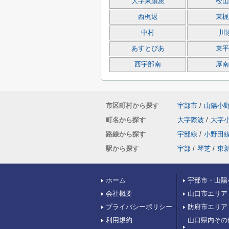
大字東須恵
松山
西梶返
東梶
中村
川
あすとぴあ
東平
西宇部南
厚南
市区町村から探す
宇部市
/
山陽小
町名から探す
大字際波
/
大字
路線から探す
宇部線
/
小野田
駅から探す
宇部
/
琴芝
/
東
ホーム
宇部市・山陽
会社概要
山口市エリア
プライバシーポリシー
防府市エリア
利用規約
山口県内その