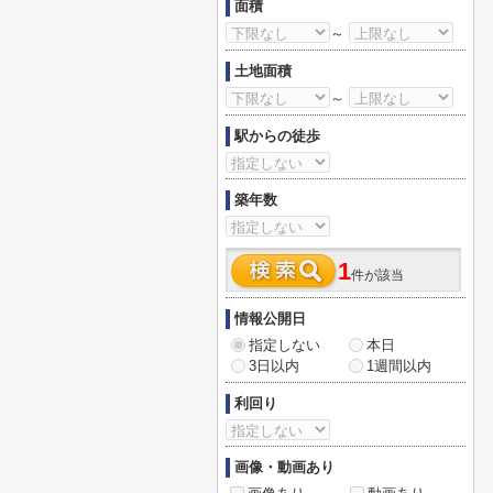
面積
～
土地面積
～
駅からの徒歩
築年数
1
件が該当
情報公開日
指定しない
本日
3日以内
1週間以内
利回り
画像・動画あり