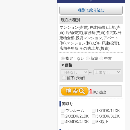
種別で絞り込む
現在の種別
マンション(売買),戸建(売買),土地(売
買),店舗(売買),事務所(売買),住宅以外
建物全部,投資マンション,アパート
(棟),マンション(棟),ビル,戸建(投資),
店舗事務所,その他,土地(投資)
指定しない
新築
中古
▼価格
～
値下げ物件
1
件が該当
間取り
ワンルーム
1K/1DK/1LDK
2K/2DK/2LDK
3K/3DK/3LDK
4K/4DK/4LDK
5K以上