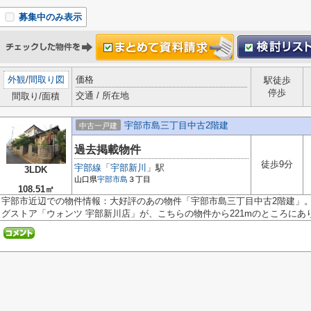
募集中のみ表示
外観
/
間取り図
価格
駅徒歩
停歩
交通 / 所在地
間取り/面積
宇部市島三丁目中古2階建
中古一戸建
過去掲載物件
徒歩9分
宇部線
「
宇部新川
」駅
3LDK
山口県
宇部市
島
３丁目
108.51㎡
宇部市近辺での物件情報：大好評のあの物件「宇部市島三丁目中古2階建」
グストア「ウォンツ 宇部新川店」が、こちらの物件から221mのところにあり.