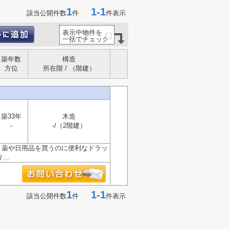
1
1-1
該当公開件数
件
件表示
表示中物件を
一括でチェック
築年数
構造
方位
所在階 / （階建）
築33年
木造
-
-/（2階建）
。薬や日用品を買うのに便利なドラッ
..
1
1-1
該当公開件数
件
件表示