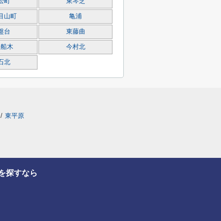
松町
東琴芝
目山町
亀浦
盤台
東藤曲
字船木
今村北
石北
/
東平原
を探すなら