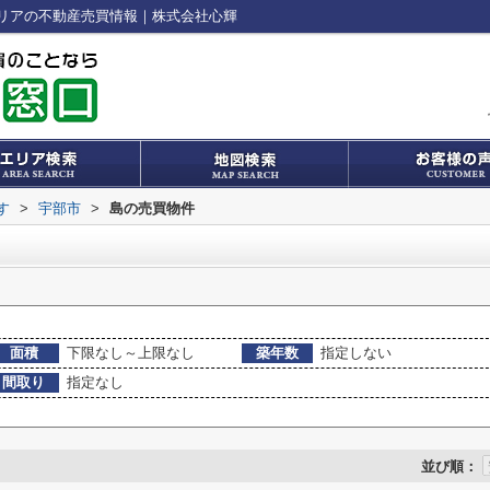
リアの不動産売買情報｜株式会社心輝
す
>
宇部市
>
島の売買物件
面積
下限なし～上限なし
築年数
指定しない
間取り
指定なし
並び順：